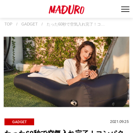
TOP
/
GADGET
/
たった60秒で空気入れ完了！コ…
2021.09.25
GADGET