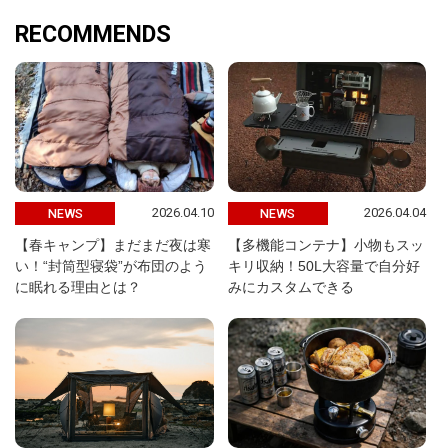
RECOMMENDS
2026.04.10
2026.04.04
NEWS
NEWS
【春キャンプ】まだまだ夜は寒
【多機能コンテナ】小物もスッ
い！“封筒型寝袋”が布団のよう
キリ収納！50L大容量で自分好
に眠れる理由とは？
みにカスタムできる