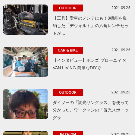
2021.09.25
OUTDOOR
【工具】愛車のメンテにも！8機能を集
約した「デウォルト」の六角レンチセッ
トが…
2021.09.25
CAR & BIKE
【インタビュー】ボンゴ ブローニィ ✕
VAN LIVING 簡単なDIYで…
2021.09.25
OUTDOOR
ダイソーの「調光サングラス」を使って
分かった、ワークマンの「偏光スポーツ
グラ…
2021.09.25
FASHION