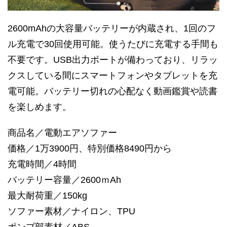
2600mAhの大容量バッテリーが内蔵され、1回のフ
ル充電で30回使用可能。使うたびに充電する手間も
不要です。USB出力ポートが備わっており、リラッ
クスしている間にスマートフォンやタブレットを充
電可能。バッテリー切れの心配なく動画鑑賞や読書
を楽しめます。
商品名／電動エアソファー
価格／1万3900円、特別価格8490円から
充電時間／4時間
バッテリー容量／2600ｍAh
最大耐荷重／150kg
ソファー素材／ナイロン、TPU
ポンプ部素材／ABS