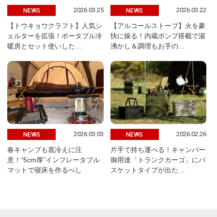
2026.03.25
2026.03.22
NEWS
NEWS
【トウキョウクラフト】人気シ
【アルコールストーブ】火を豪
ェルターを拡張！ポータブル冷
快に操る！内蔵ポンプ搭載で湯
暖房とセット使いした…
沸かし＆調理もお手の…
2026.03.03
2026.02.26
NEWS
NEWS
春キャンプも底冷えに注
片手で持ち運べる！キャンパー
意！“5cm厚”インフレータブル
御用達「トランクカーゴ」にバ
マットで寝床を作るべし
スケットタイプが出た…