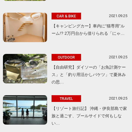
2021.09.25
CAR & BIKE
【キャンピングカー】車内に“猫専用”ル
ーム!? 2万円台から借りられる「にゃ…
2021.09.25
OUTDOOR
【自由研究】ダイソーの「お魚計測ケー
ス」と「釣り用活かしバケツ」で夏休み
の思…
2021.09.25
TRAVEL
【リゾート旅行記】 沖縄・伊良部島で家
族と過ごす、プールサイドで何もしな
い…