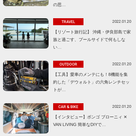
の思…
2022.01.20
TRAVEL
【リゾート旅行記】 沖縄・伊良部島で家
族と過ごす、プールサイドで何もしな
い…
2022.01.20
OUTDOOR
【工具】愛車のメンテにも！8機能を集
約した「デウォルト」の六角レンチセッ
トが…
2022.01.20
CAR & BIKE
【インタビュー】ボンゴ ブローニィ ✕
VAN LIVING 簡単なDIYで…