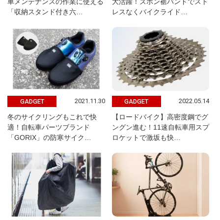
車メンテナンスの作業に使える
大活躍！ズボン裾バンドでスト
「収納スタンド付き六…
レスなくバイクライド…
2021.11.30
2022.05.14
GADGET
GADGET
冬のサイクリングもこれで快
【ロードバイク】高密度鋼でグ
適！自転車パーツブランド
ングン進む！11速自転車用スプ
「GORIX」の防寒サイク…
ロケットで激坂も快…