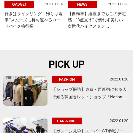
2021.11.02
2025.11.06
GADGET
NEWS
行きはサイクリング、帰りは電
【自転車】縦置きでもこの安定
車⁉︎スムーズに持ち運べるロー
感！“3点支え”で倒れず美しい
ドバイク輪行袋
次世代バイクスタン…
PICK UP
2022.01.20
FASHION
【ショップ探訪】東京・西新宿に知る人
ぞ知る韓国セレクトショップ「Nation…
2022.01.20
CAR & BIKE
【ガレージ見学】スーパーGT参戦チー