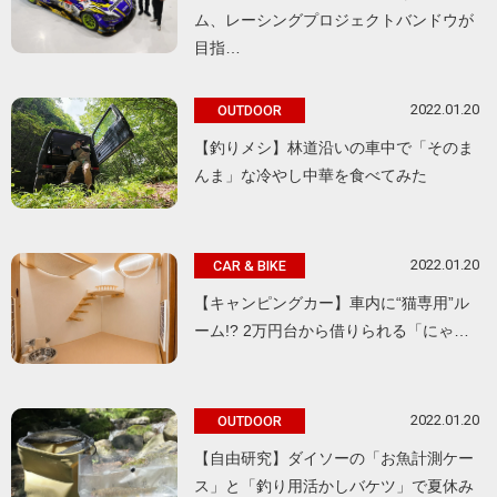
ム、レーシングプロジェクトバンドウが
目指…
2022.01.20
OUTDOOR
【釣りメシ】林道沿いの車中で「そのま
んま」な冷やし中華を食べてみた
2022.01.20
CAR & BIKE
【キャンピングカー】車内に“猫専用”ル
ーム!? 2万円台から借りられる「にゃ…
2022.01.20
OUTDOOR
【自由研究】ダイソーの「お魚計測ケー
ス」と「釣り用活かしバケツ」で夏休み