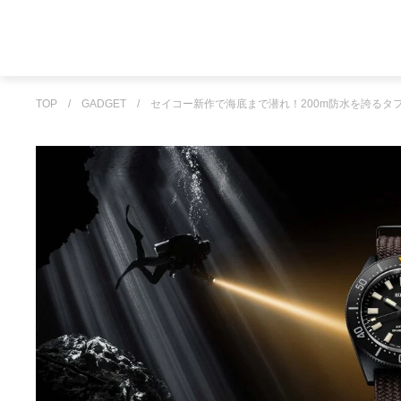
TOP
/
GADGET
/
セイコー新作で海底まで潜れ！200m防水を誇るタ