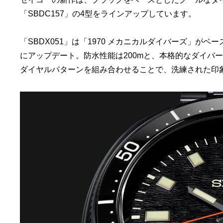
「SBDC157」の4型をラインアップしています。
「SBDX051」は「1970 メカニカルダイバーズ」
にアップデート。防水性能は200mと、本格的なダイバ
ダイヤルパターンを組み合わせることで、洗練された印