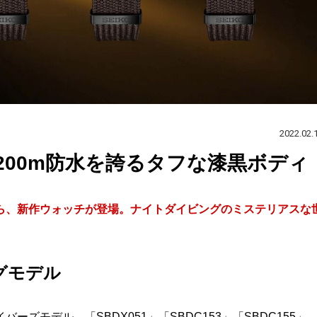
2022.02.
200m防水を誇るタフな漆黒ボディ
es」から、新作ウォッチが登場。ナイトダイビングのミステリアスな
グモデル
モデル。「SBDX051」「SBDC153」「SBDC155」