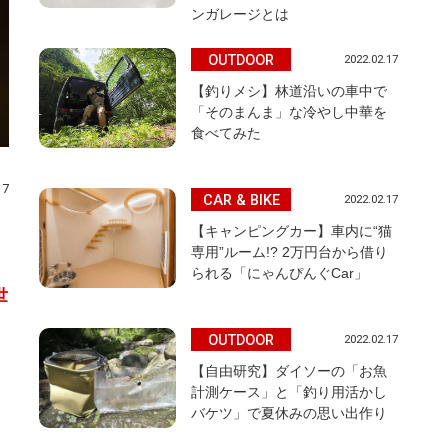
ンガレージとは
OUTDOOR
2022.02.17
【釣りメシ】林道沿いの車中で
「そのまんま」な冷やし中華を
食べてみた
17
CAR & BIKE
2022.02.17
【キャンピングカー】車内に“猫
専用”ルーム!? 2万円台から借り
られる「にゃんぴんぐCar」
世
OUTDOOR
2022.02.17
【自由研究】ダイソーの「お魚
計測ケース」と「釣り用活かし
バケツ」で夏休みの思い出作り