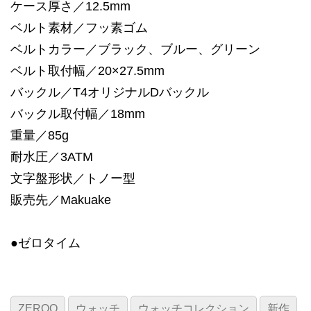
ケース厚さ／12.5mm
ベルト素材／フッ素ゴム
ベルトカラー／ブラック、ブルー、グリーン
ベルト取付幅／20×27.5mm
バックル／T4オリジナルDバックル
バックル取付幅／18mm
重量／85g
耐水圧／3ATM
文字盤形状／トノー型
販売先／Makuake
●ゼロタイム
ZEROO
ウォッチ
ウォッチコレクション
新作