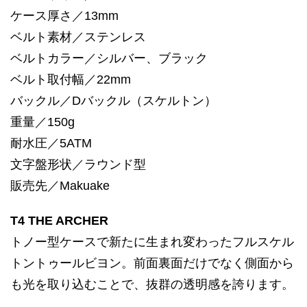
ケース厚さ／13mm
ベルト素材／ステンレス
ベルトカラー／シルバー、ブラック
ベルト取付幅／22mm
バックル／Dバックル（スケルトン）
重量／150g
耐水圧／5ATM
文字盤形状／ラウンド型
販売先／Makuake
T4 THE ARCHER
トノー型ケースで新たに生まれ変わったフルスケル
トントゥールビヨン。前面裏面だけでなく側面から
も光を取り込むことで、抜群の透明感を誇ります。