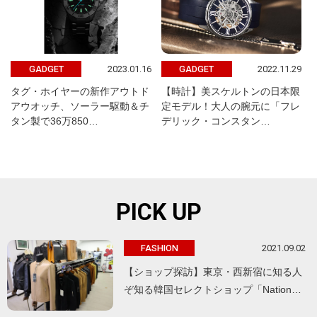
2023.01.16
2022.11.29
GADGET
GADGET
タグ・ホイヤーの新作アウトド
【時計】美スケルトンの日本限
アウオッチ、ソーラー駆動＆チ
定モデル！大人の腕元に「フレ
タン製で36万850…
デリック・コンスタン…
PICK UP
2021.09.02
FASHION
【ショップ探訪】東京・西新宿に知る人
ぞ知る韓国セレクトショップ「Nation…