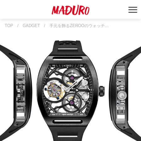
TOP
/
GADGET
/
手元を飾るZEROOのウォッチ…