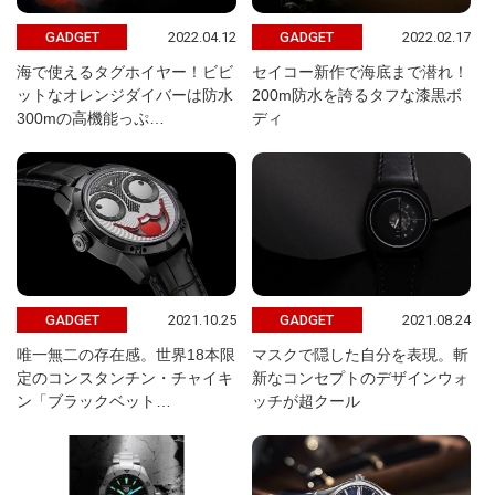
2022.04.12
2022.02.17
GADGET
GADGET
海で使えるタグホイヤー！ビビ
セイコー新作で海底まで潜れ！
ットなオレンジダイバーは防水
200m防水を誇るタフな漆黒ボ
300mの高機能っぷ…
ディ
2021.10.25
2021.08.24
GADGET
GADGET
唯一無二の存在感。世界18本限
マスクで隠した自分を表現。斬
定のコンスタンチン・チャイキ
新なコンセプトのデザインウォ
ン「ブラックベット…
ッチが超クール