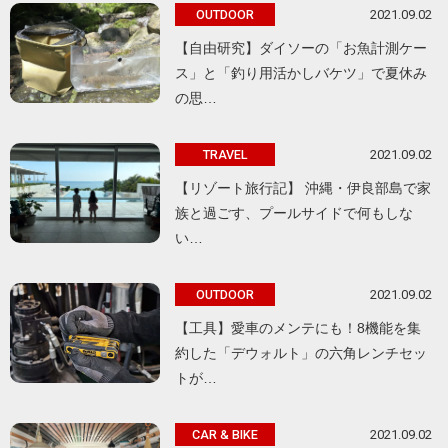
2021.09.02
OUTDOOR
【自由研究】ダイソーの「お魚計測ケー
ス」と「釣り用活かしバケツ」で夏休み
の思…
2021.09.02
TRAVEL
【リゾート旅行記】 沖縄・伊良部島で家
族と過ごす、プールサイドで何もしな
い…
2021.09.02
OUTDOOR
【工具】愛車のメンテにも！8機能を集
約した「デウォルト」の六角レンチセッ
トが…
2021.09.02
CAR & BIKE