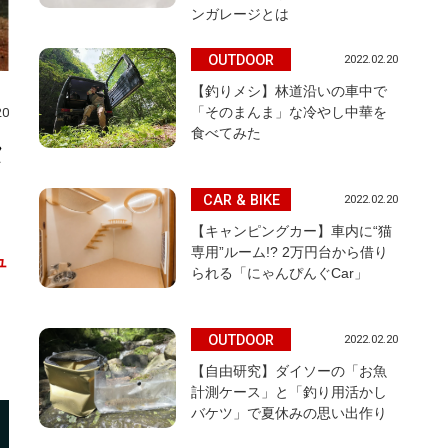
ンガレージとは
OUTDOOR
2022.02.20
【釣りメシ】林道沿いの車中で
「そのまんま」な冷やし中華を
20
食べてみた
タ
CAR & BIKE
2022.02.20
【キャンピングカー】車内に“猫
専用”ルーム!? 2万円台から借り
ュ
られる「にゃんぴんぐCar」
OUTDOOR
2022.02.20
【自由研究】ダイソーの「お魚
計測ケース」と「釣り用活かし
バケツ」で夏休みの思い出作り