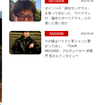
OUTDOOR
2022.02.20
ダイソーの「調光サングラス」
を使って分かった、ワークマン
の「偏光スポーツグラス」との
違いと使い分け
FASHION
2022.02.20
その縁はバイクと革ジャンに繋
がってゆく。「TOUR
RECORD」プロデューサー 伊禮
門 悟さんインタビュー