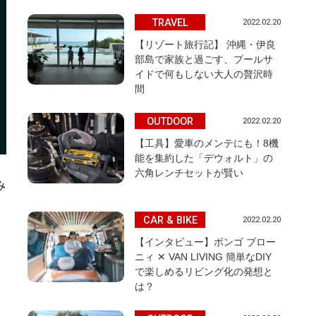
TRAVEL
2022.02.20
【リゾート旅行記】 沖縄・伊良
部島で家族と過ごす、プールサ
イドで何もしない大人の贅沢時
間
OUTDOOR
2022.02.20
【工具】愛車のメンテにも！8機
能を集約した「デウォルト」の
六角レンチセットが賢い
み
CAR & BIKE
2022.02.20
【インタビュー】ボンゴ ブロー
ロ
ニィ ✕ VAN LIVING 簡単なDIY
で楽しめるリビング化の発想と
は？