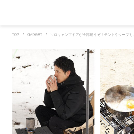
TOP
/
GADGET
/
ソロキャンプギアが全部揃うぞ！テントやタープも