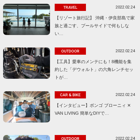
2022.02.24
TRAVEL
【リゾート旅行記】 沖縄・伊良部島で家
族と過ごす、プールサイドで何もしな
い…
2022.02.24
OUTDOOR
【工具】愛車のメンテにも！8機能を集
約した「デウォルト」の六角レンチセッ
トが…
2022.02.24
CAR & BIKE
【インタビュー】ボンゴ ブローニィ ✕
VAN LIVING 簡単なDIYで…
2022.02.24
OUTDOOR