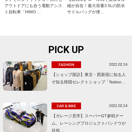
アウトドアにも合う電動アシス
縮が自在！最大容量3.5Lの防水
ト自転車「HIMO …
サドルバッグが便…
PICK UP
2022.02.24
FASHION
【ショップ探訪】東京・西新宿に知る人
ぞ知る韓国セレクトショップ「Nation…
2022.02.24
CAR & BIKE
【ガレージ見学】スーパーGT参戦チー
ム、レーシングプロジェクトバンドウが
目指…