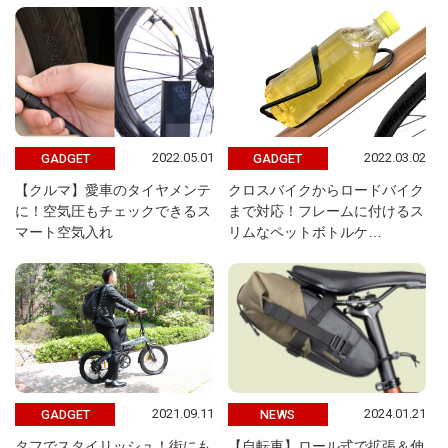
2022.05.01
2022.03.02
GADGET
GADGET
【クルマ】愛車のタイヤメンテ
クロスバイクからロードバイク
に！空気圧もチェックできるス
まで対応！フレームに付けるス
マート空気入れ
リムなペットボトルケ…
2021.09.11
2024.01.21
GADGET
NEWS
タフでスタイリッシュ！街にも
【自転車】ロール式で拡張＆伸