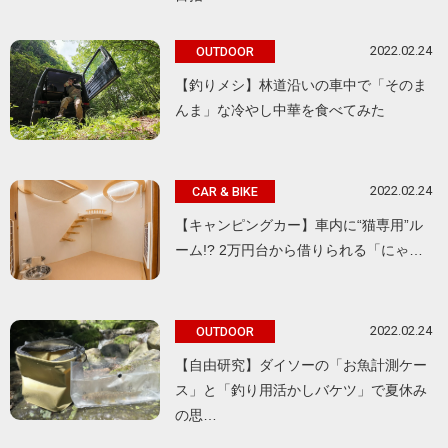
2022.02.24
OUTDOOR
【釣りメシ】林道沿いの車中で「そのま
んま」な冷やし中華を食べてみた
2022.02.24
CAR & BIKE
【キャンピングカー】車内に“猫専用”ル
ーム!? 2万円台から借りられる「にゃ…
2022.02.24
OUTDOOR
【自由研究】ダイソーの「お魚計測ケー
ス」と「釣り用活かしバケツ」で夏休み
の思…