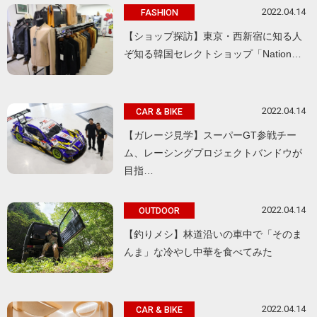
2022.04.14
FASHION
【ショップ探訪】東京・西新宿に知る人
ぞ知る韓国セレクトショップ「Nation…
2022.04.14
CAR & BIKE
【ガレージ見学】スーパーGT参戦チー
ム、レーシングプロジェクトバンドウが
目指…
2022.04.14
OUTDOOR
【釣りメシ】林道沿いの車中で「そのま
んま」な冷やし中華を食べてみた
2022.04.14
CAR & BIKE