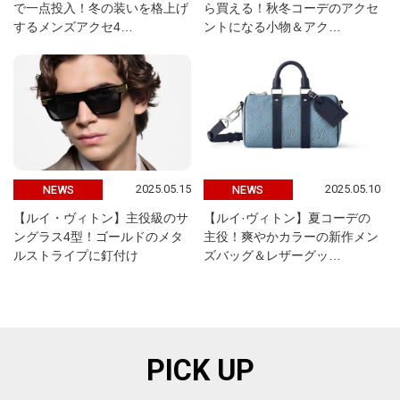
で一点投入！冬の装いを格上げ
ら買える！秋冬コーデのアクセ
するメンズアクセ4…
ントになる小物＆アク…
2025.05.15
2025.05.10
NEWS
NEWS
【ルイ・ヴィトン】主役級のサ
【ルイ·ヴィトン】夏コーデの
ングラス4型！ゴールドのメタ
主役！爽やかカラーの新作メン
ルストライプに釘付け
ズバッグ＆レザーグッ…
PICK UP