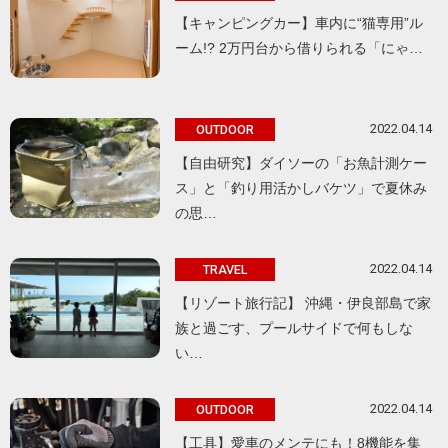
【キャンピングカー】車内に“猫専用”ル
ーム!? 2万円台から借りられる「にゃ…
2022.04.14
OUTDOOR
【自由研究】ダイソーの「お魚計測ケー
ス」と「釣り用活かしバケツ」で夏休み
の思…
2022.04.14
TRAVEL
【リゾート旅行記】 沖縄・伊良部島で家
族と過ごす、プールサイドで何もしな
い…
2022.04.14
OUTDOOR
【工具】愛車のメンテにも！8機能を集