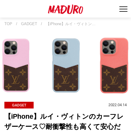
TOP
/
GADGET
/
【iPhone】ルイ・ヴィトン…
2022.04.14
GADGET
【iPhone】ルイ・ヴィトンのカーフレ
ザーケース♡耐衝撃性も高くて安心だ