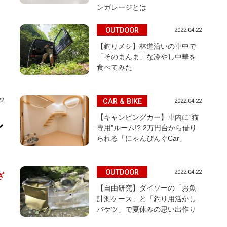
ンガレージとは
OUTDOOR
2022.04.22
【釣りメシ】林道沿いの車中で
「そのまんま」な冷やし中華を
食べてみた
22
CAR & BIKE
2022.04.22
【キャンピングカー】車内に“猫
れ
専用”ルーム!? 2万円台から借り
られる「にゃんぴんぐCar」
OUTDOOR
2022.04.22
ざ
【自由研究】ダイソーの「お魚
計測ケース」と「釣り用活かし
バケツ」で夏休みの思い出作り