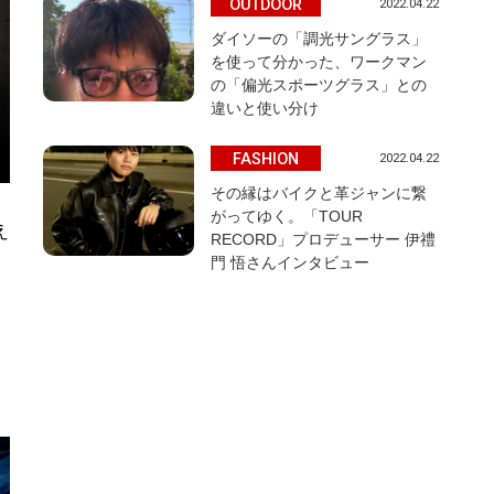
OUTDOOR
2022.04.22
ダイソーの「調光サングラス」
を使って分かった、ワークマン
の「偏光スポーツグラス」との
違いと使い分け
FASHION
2022.04.22
その縁はバイクと革ジャンに繋
がってゆく。「TOUR
え
RECORD」プロデューサー 伊禮
門 悟さんインタビュー