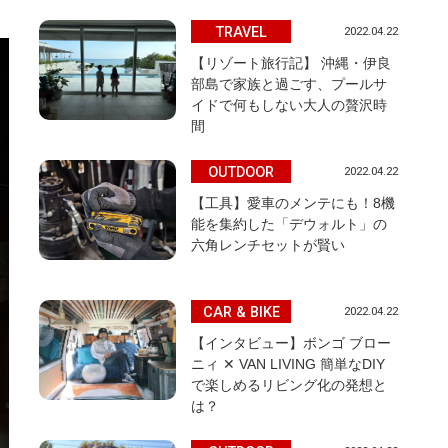
TRAVEL
2022.04.22
【リゾート旅行記】 沖縄・伊良
部島で家族と過ごす、プールサ
イドで何もしない大人の贅沢時
間
OUTDOOR
2022.04.22
【工具】愛車のメンテにも！8機
能を集約した「デウォルト」の
六角レンチセットが賢い
CAR & BIKE
2022.04.22
【インタビュー】ボンゴ ブロー
ニィ ✕ VAN LIVING 簡単なDIY
で楽しめるリビング化の発想と
は？