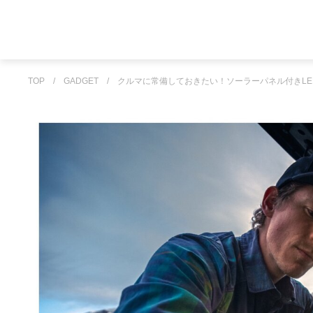
TOP
/
GADGET
/
クルマに常備しておきたい！ソーラーパネル付きL