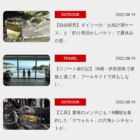
2022.08.19
OUTDOOR
【自由研究】ダイソーの「お魚計測ケー
ス」と「釣り用活かしバケツ」で夏休み
の思…
2022.08.19
TRAVEL
【リゾート旅行記】 沖縄・伊良部島で家
族と過ごす、プールサイドで何もしな
い…
2022.08.19
OUTDOOR
【工具】愛車のメンテにも！8機能を集
約した「デウォルト」の六角レンチセッ
トが…