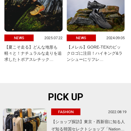
2025.07.22
2024.09.05
NEWS
NEWS
【夏こそ走る】どんな地形も
【メレル】GORE-TEXのビッ
軽々と！ナチュラルな走りを追
クロゴに注目！ハイキング&ラ
求したトポアスレチック…
ンシューにリフレ…
PICK UP
2022.08.19
FASHION
【ショップ探訪】東京・西新宿に知る人
ぞ知る韓国セレクトショップ「Nation…