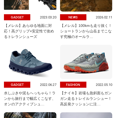
2023.03.20
2026.02.11
GADGET
NEWS
【メレル】あらゆる地面に対
【メレル】100kmも走り抜く！
応！高グリップ×安定性で攻め
ショートランから山岳までこな
るトレランシューズ
す究極のオールラ…
2022.06.27
2022.05.10
GADGET
FASHION
水しぶきや泥もへっちゃら！ラ
【ナイキ】岩場も急斜面もガン
ンから旅行まで幅広くこなす、
ガン走るトレイルランシュー！
オンのアクティブシュ…
高反発クッションに注…