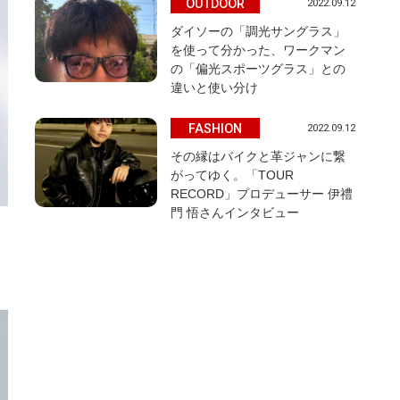
OUTDOOR
2022.09.12
ダイソーの「調光サングラス」
を使って分かった、ワークマン
の「偏光スポーツグラス」との
違いと使い分け
FASHION
2022.09.12
その縁はバイクと革ジャンに繋
がってゆく。「TOUR
RECORD」プロデューサー 伊禮
門 悟さんインタビュー