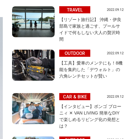
TRAVEL
2022.09.12
【リゾート旅行記】 沖縄・伊良
部島で家族と過ごす、プールサ
イドで何もしない大人の贅沢時
間
OUTDOOR
2022.09.12
【工具】愛車のメンテにも！8機
能を集約した「デウォルト」の
六角レンチセットが賢い
CAR & BIKE
2022.09.12
【インタビュー】ボンゴ ブロー
ニィ ✕ VAN LIVING 簡単なDIY
で楽しめるリビング化の発想と
は？