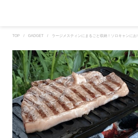
TOP
/
GADGET
/
ラージメスティンにまるごと収納！ソロキャンにお