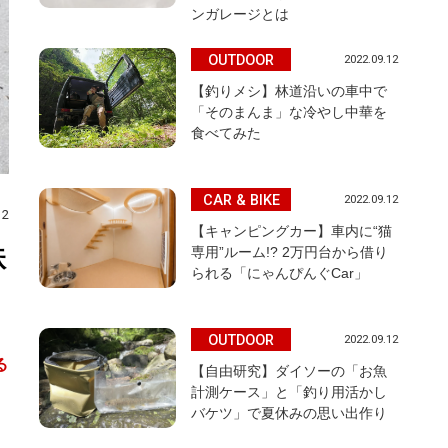
ンガレージとは
OUTDOOR
2022.09.12
【釣りメシ】林道沿いの車中で
「そのまんま」な冷やし中華を
食べてみた
CAR & BIKE
2022.09.12
12
【キャンピングカー】車内に“猫
鉄
専用”ルーム!? 2万円台から借り
られる「にゃんぴんぐCar」
OUTDOOR
2022.09.12
る
【自由研究】ダイソーの「お魚
計測ケース」と「釣り用活かし
バケツ」で夏休みの思い出作り