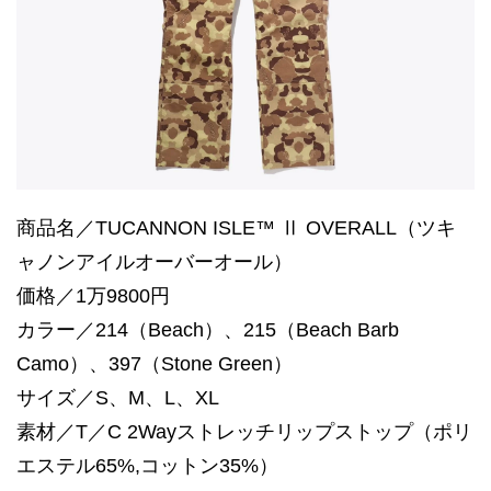
商品名／TUCANNON ISLE™ Ⅱ OVERALL（ツキ
ャノンアイルオーバーオール）
価格／1万9800円
カラー／214（Beach）、215（Beach Barb
Camo）、397（Stone Green）
サイズ／S、M、L、XL
素材／T／C 2Wayストレッチリップストップ（ポリ
エステル65%,コットン35%）