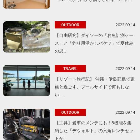
2022.09.14
OUTDOOR
【自由研究】ダイソーの「お魚計測ケー
ス」と「釣り用活かしバケツ」で夏休み
の思…
2022.09.14
TRAVEL
【リゾート旅行記】 沖縄・伊良部島で家
族と過ごす、プールサイドで何もしな
い…
2022.09.14
OUTDOOR
【工具】愛車のメンテにも！8機能を集
約した「デウォルト」の六角レンチセッ
トが…