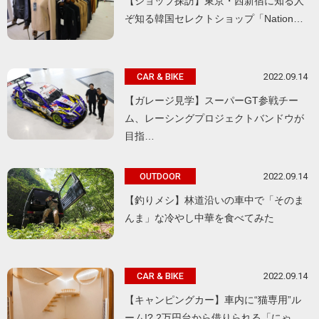
【ショップ探訪】東京・西新宿に知る人
ぞ知る韓国セレクトショップ「Nation…
2022.09.14
CAR & BIKE
【ガレージ見学】スーパーGT参戦チー
ム、レーシングプロジェクトバンドウが
目指…
2022.09.14
OUTDOOR
【釣りメシ】林道沿いの車中で「そのま
んま」な冷やし中華を食べてみた
2022.09.14
CAR & BIKE
【キャンピングカー】車内に“猫専用”ル
ーム!? 2万円台から借りられる「にゃ…