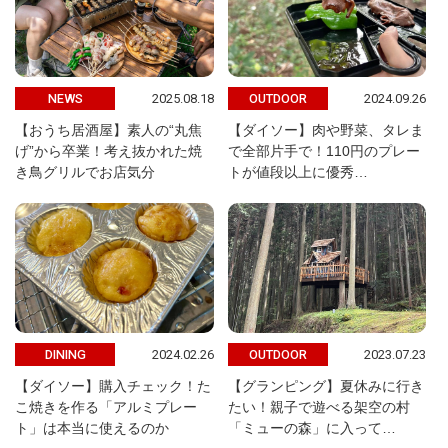
2025.08.18
2024.09.26
NEWS
OUTDOOR
【おうち居酒屋】素人の“丸焦
【ダイソー】肉や野菜、タレま
げ”から卒業！考え抜かれた焼
で全部片手で！110円のプレー
き鳥グリルでお店気分
トが値段以上に優秀…
2024.02.26
2023.07.23
DINING
OUTDOOR
【ダイソー】購入チェック！た
【グランピング】夏休みに行き
こ焼きを作る「アルミプレー
たい！親子で遊べる架空の村
ト」は本当に使えるのか
「ミューの森」に入って…