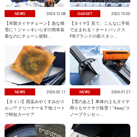
2024.12.08
2022.10.02
NEWS
GADGET
【布製タイヤチェーン】急な積
【タイヤ】見て、こんなに手前
雪に！ジャッキいらずの簡単装
で止まれる！オートバックス
着なのにチェーン規制…
PBブランドの新スタッ…
2026.02.11
2026.01.27
NEWS
NEWS
【タイパ】雨染みやくすみがス
【雪のあと】車体の上もタイヤ
ルン!? クリーナー＆下地コート
周りもサクサク除雪！“4way”ス
で時短カーケア
ノーブラシセッ…