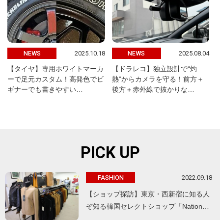
2025.10.18
2025.08.04
NEWS
NEWS
【タイヤ】専用ホワイトマーカ
【ドラレコ】独立設計で“灼
ーで足元カスタム！高発色でビ
熱”からカメラを守る！前方＋
ギナーでも書きやすい…
後方＋赤外線で抜かりな…
PICK UP
2022.09.18
FASHION
【ショップ探訪】東京・西新宿に知る人
ぞ知る韓国セレクトショップ「Nation…