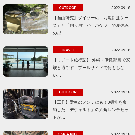
2022.09.18
OUTDOOR
【自由研究】ダイソーの「お魚計測ケー
ス」と「釣り用活かしバケツ」で夏休み
の思…
2022.09.18
TRAVEL
【リゾート旅行記】 沖縄・伊良部島で家
族と過ごす、プールサイドで何もしな
い…
2022.09.18
OUTDOOR
【工具】愛車のメンテにも！8機能を集
約した「デウォルト」の六角レンチセッ
トが…
2022.09.18
CAR & BIKE