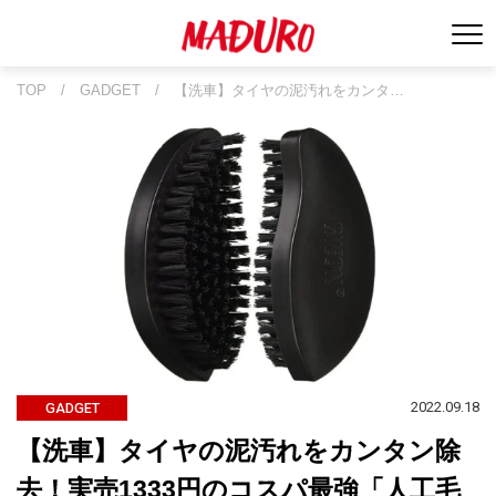
TOP
/
GADGET
/
【洗車】タイヤの泥汚れをカンタ…
2022.09.18
GADGET
【洗車】タイヤの泥汚れをカンタン除
去！実売1333円のコスパ最強「人工毛