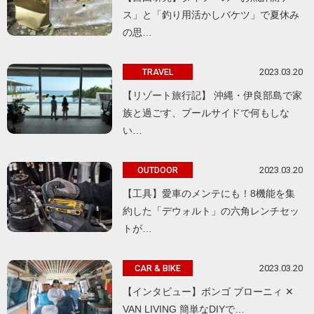
ス」と「釣り用活かしバケツ」で夏休み
の思…
2023.03.20
TRAVEL
【リゾート旅行記】 沖縄・伊良部島で家
族と過ごす、プールサイドで何もしな
い…
2023.03.20
OUTDOOR
【工具】愛車のメンテにも！8機能を集
約した「デウォルト」の六角レンチセッ
トが…
2023.03.20
CAR & BIKE
【インタビュー】ボンゴ ブローニィ ✕
VAN LIVING 簡単なDIYで…