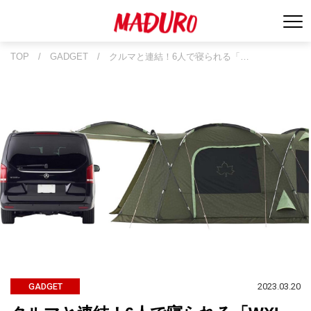
TOP
/
GADGET
/
クルマと連結！6人で寝られる「…
2023.03.20
GADGET