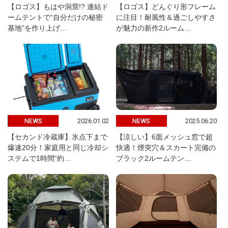
【ロゴス】もはや洞窟!? 連結ド
【ロゴス】どんぐり形フレーム
ームテントで“自分だけの秘密
に注目！耐風性＆過ごしやすさ
基地”を作り上げ…
が魅力の新作2ルーム…
2026.01.02
2025.06.20
NEWS
NEWS
【セカンド冷蔵庫】氷点下まで
【涼しい】6面メッシュ窓で超
爆速20分！家庭用と同じ冷却シ
快適！煙突穴＆スカート完備の
ステムで1時間“約…
ブラック2ルームテン…