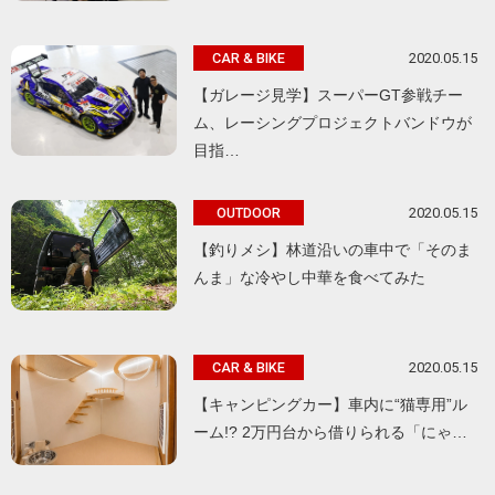
2020.05.15
CAR & BIKE
【ガレージ見学】スーパーGT参戦チー
ム、レーシングプロジェクトバンドウが
目指…
2020.05.15
OUTDOOR
【釣りメシ】林道沿いの車中で「そのま
んま」な冷やし中華を食べてみた
2020.05.15
CAR & BIKE
【キャンピングカー】車内に“猫専用”ル
ーム!? 2万円台から借りられる「にゃ…