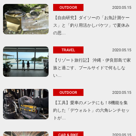
2020.05.15
OUTDOOR
【自由研究】ダイソーの「お魚計測ケー
ス」と「釣り用活かしバケツ」で夏休み
の思…
2020.05.15
TRAVEL
【リゾート旅行記】 沖縄・伊良部島で家
族と過ごす、プールサイドで何もしな
い…
2020.05.15
OUTDOOR
【工具】愛車のメンテにも！8機能を集
約した「デウォルト」の六角レンチセッ
トが…
2020.05.15
CAR & BIKE