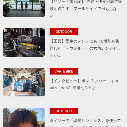
【リゾート旅行記】 沖縄・伊良部島で家
族と過ごす、プールサイドで何もしな
い…
OUTDOOR
【工具】愛車のメンテにも！8機能を集
約した「デウォルト」の六角レンチセッ
トが…
CAR & BIKE
【インタビュー】ボンゴ ブローニィ ✕
VAN LIVING 簡単なDIYで…
OUTDOOR
ダイソーの「調光サングラス」を使って