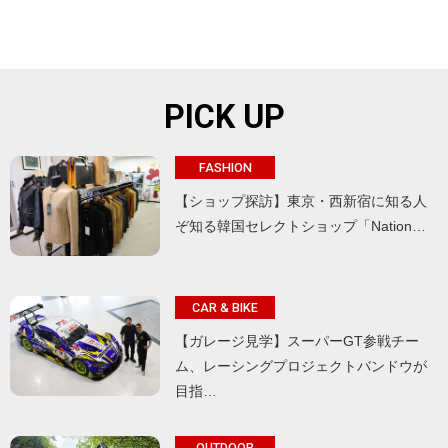
PICK UP
FASHION
【ショップ探訪】東京・西新宿に知る人
ぞ知る韓国セレクトショップ「Nation…
CAR & BIKE
【ガレージ見学】スーパーGT参戦チー
ム、レーシングプロジェクトバンドウが
目指…
OUTDOOR