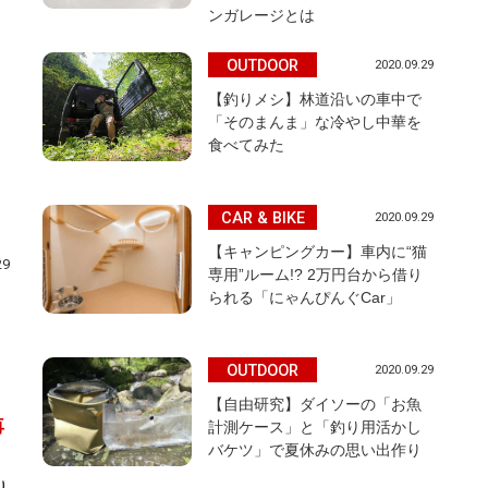
ンガレージとは
OUTDOOR
2020.09.29
【釣りメシ】林道沿いの車中で
「そのまんま」な冷やし中華を
食べてみた
CAR & BIKE
2020.09.29
【キャンピングカー】車内に“猫
29
専用”ルーム!? 2万円台から借り
られる「にゃんぴんぐCar」
OUTDOOR
2020.09.29
【自由研究】ダイソーの「お魚
再
計測ケース」と「釣り用活かし
バケツ」で夏休みの思い出作り
り