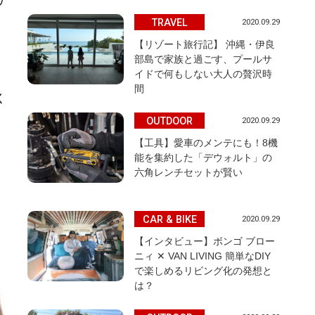
TRAVEL
2020.09.29
【リゾート旅行記】 沖縄・伊良
部島で家族と過ごす、プールサ
イドで何もしない大人の贅沢時
間
く
OUTDOOR
2020.09.29
【工具】愛車のメンテにも！8機
能を集約した「デウォルト」の
六角レンチセットが賢い
CAR & BIKE
2020.09.29
【インタビュー】ボンゴ ブロー
ニィ ✕ VAN LIVING 簡単なDIY
で楽しめるリビング化の発想と
は？