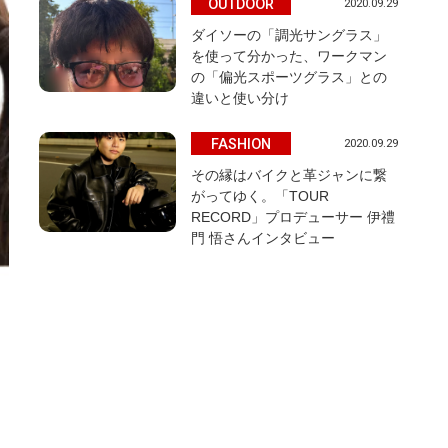
OUTDOOR
2020.09.29
ダイソーの「調光サングラス」
を使って分かった、ワークマン
の「偏光スポーツグラス」との
違いと使い分け
FASHION
2020.09.29
その縁はバイクと革ジャンに繋
がってゆく。「TOUR
RECORD」プロデューサー 伊禮
門 悟さんインタビュー