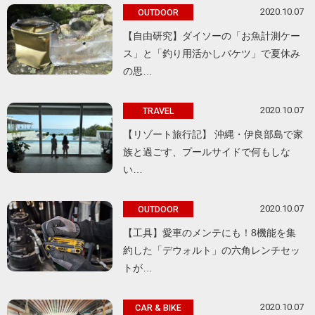
2020.10.07
OUTDOOR
【自由研究】ダイソーの「お魚計測ケー
ス」と「釣り用活かしバケツ」で夏休み
の思…
2020.10.07
TRAVEL
【リゾート旅行記】 沖縄・伊良部島で家
族と過ごす、プールサイドで何もしな
い…
2020.10.07
OUTDOOR
【工具】愛車のメンテにも！8機能を集
約した「デウォルト」の六角レンチセッ
トが…
2020.10.07
CAR & BIKE