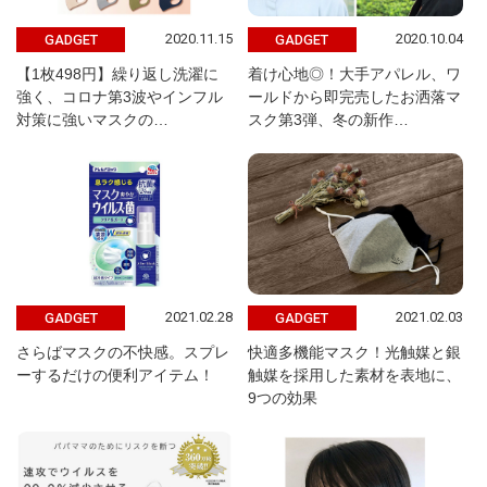
2020.11.15
2020.10.04
GADGET
GADGET
【1枚498円】繰り返し洗濯に
着け心地◎！大手アパレル、ワ
強く、コロナ第3波やインフル
ールドから即完売したお洒落マ
対策に強いマスクの…
スク第3弾、冬の新作…
2021.02.28
2021.02.03
GADGET
GADGET
さらばマスクの不快感。スプレ
快適多機能マスク！光触媒と銀
ーするだけの便利アイテム！
触媒を採用した素材を表地に、
9つの効果