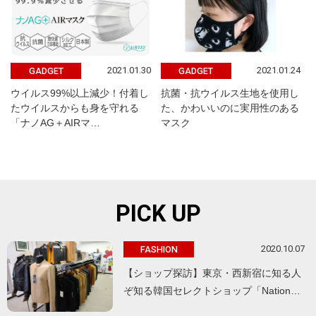
2021.01.30
2021.01.24
GADGET
GADGET
ウイルス99%以上減少！付着し
抗菌・抗ウイルス生地を使用し
たウイルスからも身を守れる
た、かわいいのに実用性のある
「ナノAG＋AIRマ…
マスク
PICK UP
2020.10.07
FASHION
【ショップ探訪】東京・西新宿に知る人
ぞ知る韓国セレクトショップ「Nation…