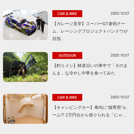
2020.10.07
CAR & BIKE
【ガレージ見学】スーパーGT参戦チー
ム、レーシングプロジェクトバンドウが
目指…
2020.10.07
OUTDOOR
【釣りメシ】林道沿いの車中で「そのま
んま」な冷やし中華を食べてみた
2020.10.07
CAR & BIKE
【キャンピングカー】車内に“猫専用”ル
ーム!? 2万円台から借りられる「にゃ…