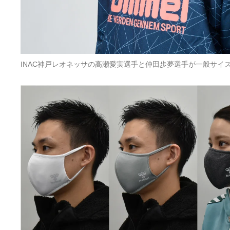
INAC神戸レオネッサの髙瀬愛実選手と仲田歩夢選手が一般サイ