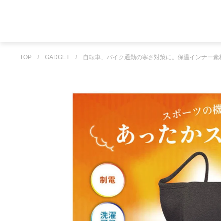
TOP
/
GADGET
/
自転車、バイク通勤の寒さ対策に。保温インナー素