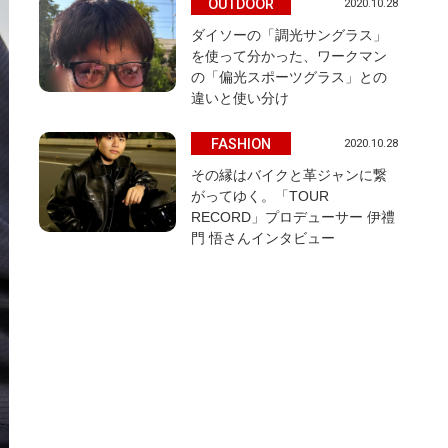
OUTDOOR
2020.10.28
ダイソーの「調光サングラス」
を使って分かった、ワークマン
の「偏光スポーツグラス」との
違いと使い分け
FASHION
2020.10.28
その縁はバイクと革ジャンに繋
がってゆく。「TOUR
RECORD」プロデューサー 伊禮
門 悟さんインタビュー