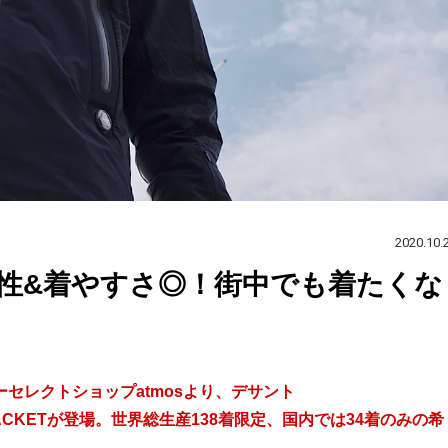
2020.10.
能性&着やすさ◎！街中でも着たくな
セレクトショップatmosより、デサント
LATED JACKETが登場。世界総生産138着限定、国内では34着のみの希