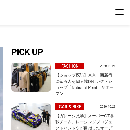
PICK UP
FASHION
2020.10.28
【ショップ探訪】東京・西新宿
に知る人ぞ知る韓国セレクトシ
ョップ「National Point」がオー
プン
CAR & BIKE
2020.10.28
【ガレージ見学】スーパーGT参
戦チーム、レーシングプロジェ
クトバンドウが目指したオープ