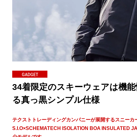
GADGET
34着限定のスキーウェアは機
る真っ黒シンプル仕様
テクストトレーディングカンパニーが展開するスニーカー
S.I.O×SCHEMATECH ISOLATION BOA INSU
少モデルです。