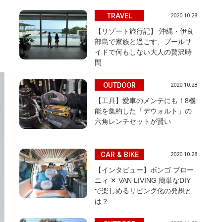
TRAVEL
2020.10.28
【リゾート旅行記】 沖縄・伊良
部島で家族と過ごす、プールサ
イドで何もしない大人の贅沢時
間
OUTDOOR
2020.10.28
【工具】愛車のメンテにも！8機
能を集約した「デウォルト」の
六角レンチセットが賢い
CAR & BIKE
2020.10.28
【インタビュー】ボンゴ ブロー
ニィ ✕ VAN LIVING 簡単なDIY
で楽しめるリビング化の発想と
は？