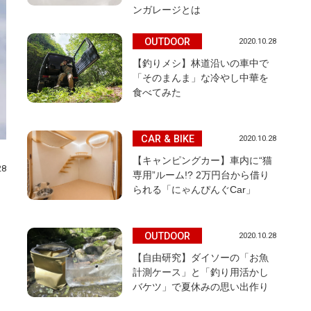
ンガレージとは
OUTDOOR
2020.10.28
【釣りメシ】林道沿いの車中で
「そのまんま」な冷やし中華を
食べてみた
CAR & BIKE
2020.10.28
【キャンピングカー】車内に“猫
28
専用”ルーム!? 2万円台から借り
られる「にゃんぴんぐCar」
OUTDOOR
2020.10.28
【自由研究】ダイソーの「お魚
計測ケース」と「釣り用活かし
バケツ」で夏休みの思い出作り