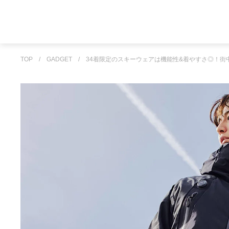
TOP
/
GADGET
/
34着限定のスキーウェアは機能性&着やすさ◎！街