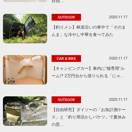
目指…
2020.11.17
OUTDOOR
【釣りメシ】林道沿いの車中で「そのま
んま」な冷やし中華を食べてみた
2020.11.17
CAR & BIKE
【キャンピングカー】車内に“猫専用”ル
ーム!? 2万円台から借りられる「にゃ…
2020.11.17
OUTDOOR
【自由研究】ダイソーの「お魚計測ケー
ス」と「釣り用活かしバケツ」で夏休み
の思…