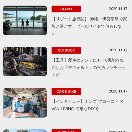
2020.11.17
TRAVEL
【リゾート旅行記】 沖縄・伊良部島で家
族と過ごす、プールサイドで何もしな
い…
2020.11.17
OUTDOOR
【工具】愛車のメンテにも！8機能を集
約した「デウォルト」の六角レンチセッ
トが…
2020.11.17
CAR & BIKE
【インタビュー】ボンゴ ブローニィ ✕
VAN LIVING 簡単なDIYで…