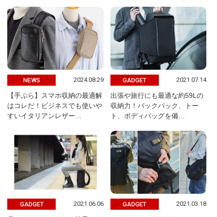
2024.08.29
2021.07.14
NEWS
GADGET
【手ぶら】スマホ収納の最適解
出張や旅行にも最適な約59Lの
はコレだ！ビジネスでも使いや
収納力！バックパック、トー
すいイタリアンレザー…
ト、ボディバッグを備…
2021.06.06
2021.03.18
GADGET
GADGET