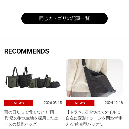
同じカテゴリの記事一覧
RECOMMENDS
2026.03.15
2024.12.18
NEWS
NEWS
雨の日だって慌てない！“雨
【トラベル】6つのスタイルに
具”級の耐水生地を採用したエ
自在に変形！シーンを問わず使
ースの新作バッグ
える“統合型バッグ”…