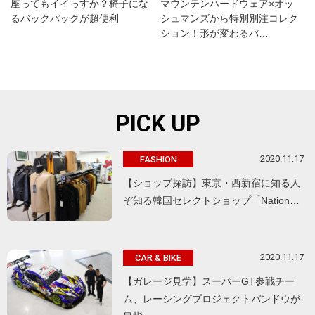
座ってもイイっすか？椅子にな
マウンテンハードウェア×オッ
るバックパックが超便利
シュマンズから特別別注コレク
ション！形が変わるバ…
PICK UP
2020.11.17
FASHION
【ショップ探訪】東京・西新宿に知る人
ぞ知る韓国セレクトショップ「Nation…
2020.11.17
CAR & BIKE
【ガレージ見学】スーパーGT参戦チー
ム、レーシングプロジェクトバンドウが