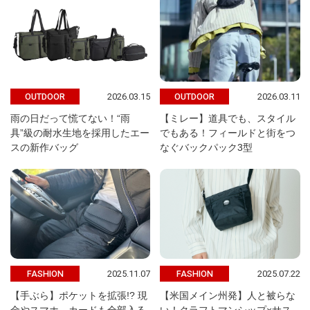
2026.03.15
2026.03.11
OUTDOOR
OUTDOOR
雨の日だって慌てない！“雨
【ミレー】道具でも、スタイル
具”級の耐水生地を採用したエー
でもある！フィールドと街をつ
スの新作バッグ
なぐバックパック3型
2025.11.07
2025.07.22
FASHION
FASHION
【手ぶら】ポケットを拡張!? 現
【米国メイン州発】人と被らな