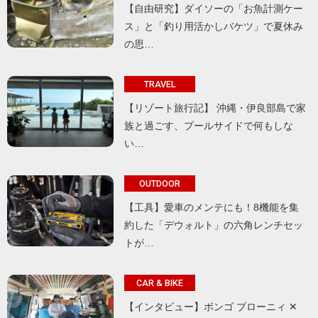
【自由研究】ダイソーの「お魚計測ケー
ス」と「釣り用活かしバケツ」で夏休み
の思…
TRAVEL
【リゾート旅行記】 沖縄・伊良部島で家
族と過ごす、プールサイドで何もしな
い…
OUTDOOR
【工具】愛車のメンテにも！8機能を集
約した「デウォルト」の六角レンチセッ
トが…
CAR & BIKE
【インタビュー】ボンゴ ブローニィ ✕