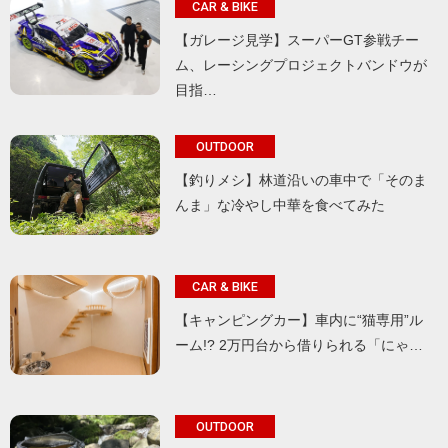
CAR & BIKE
【ガレージ見学】スーパーGT参戦チー
ム、レーシングプロジェクトバンドウが
目指…
OUTDOOR
【釣りメシ】林道沿いの車中で「そのま
んま」な冷やし中華を食べてみた
CAR & BIKE
【キャンピングカー】車内に“猫専用”ル
ーム!? 2万円台から借りられる「にゃ…
OUTDOOR