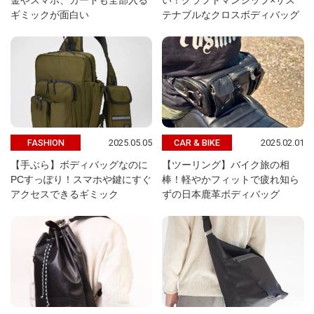
金やスマホ、カードも全部入る
い！クラフトマンシップ×サス
ギミックが面白い
テナブルなクロスボディバッグ
2025.05.05
2025.02.01
FASHION
CAR & BIKE
【手ぶら】ボディバッグなのに
【ツーリング】バイク旅の相
PCすっぽり！スマホや鍵にすぐ
棒！軽やかフィットで疲れ知ら
アクセスできるギミック
ずの日本鹿革ボディバッグ