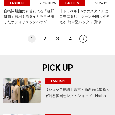
2025.01.25
2024.12.18
FASHION
FASHION
自衛隊船舶にも使われる「森野
【トラベル】6つのスタイルに
帆布」採用！廃タイヤを再利用
自在に変形！シーンを問わず使
したボディリュックバッグ
える“統合型バッグ”に驚き
1
2
3
4
PICK UP
FASHION
【ショップ探訪】東京・西新宿に知る人
ぞ知る韓国セレクトショップ「Nation…