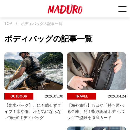
TOP
/
ボディバッグの記事一覧
ボディバッグの記事一覧
2026.05.30
2026.04.24
OUTDOOR
TRAVEL
【防水バッグ】川にも臆せずダ
【海外旅行】もはや「持ち運べ
イブ！水や雨、汗も気にならな
る金庫」だ！指紋認証ボディバ
い“最強”ボディバッグ
ッグで盗難を徹底ガード