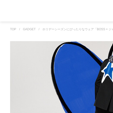
TOP
/
GADGET
/
ホリデーシーズンにぴったりなウェア「BOSS × 