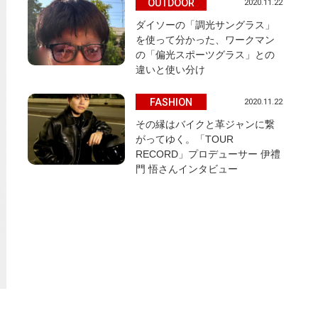
OUTDOOR
2020.11.22
ダイソーの「調光サングラス」
を使って分かった、ワークマン
の「偏光スポーツグラス」との
違いと使い分け
FASHION
2020.11.22
その縁はバイクと革ジャンに繋
がってゆく。「TOUR
RECORD」プロデューサー 伊禮
門 悟さんインタビュー