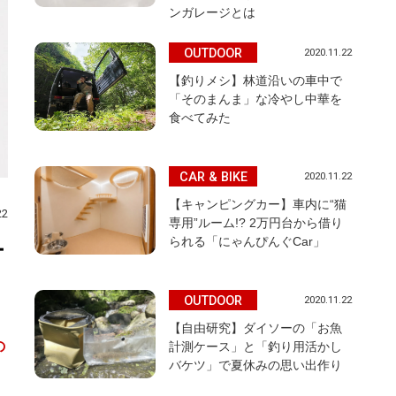
ンガレージとは
OUTDOOR
2020.11.22
【釣りメシ】林道沿いの車中で
「そのまんま」な冷やし中華を
食べてみた
CAR & BIKE
2020.11.22
【キャンピングカー】車内に“猫
22
専用”ルーム!? 2万円台から借り
られる「にゃんぴんぐCar」
テ
OUTDOOR
2020.11.22
【自由研究】ダイソーの「お魚
の
計測ケース」と「釣り用活かし
バケツ」で夏休みの思い出作り