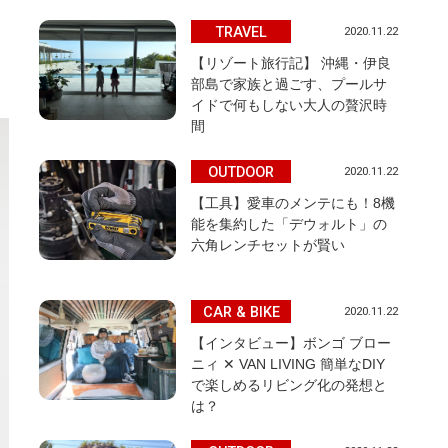
TRAVEL
2020.11.22
【リゾート旅行記】 沖縄・伊良
部島で家族と過ごす、プールサ
イドで何もしない大人の贅沢時
間
OUTDOOR
2020.11.22
【工具】愛車のメンテにも！8機
能を集約した「デウォルト」の
六角レンチセットが賢い
CAR & BIKE
2020.11.22
【インタビュー】ボンゴ ブロー
ニィ ✕ VAN LIVING 簡単なDIY
で楽しめるリビング化の発想と
は？