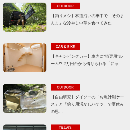
OUTDOOR
【釣りメシ】林道沿いの車中で「そのま
んま」な冷やし中華を食べてみた
CAR & BIKE
【キャンピングカー】車内に“猫専用”ル
ーム!? 2万円台から借りられる「にゃ…
OUTDOOR
【自由研究】ダイソーの「お魚計測ケー
ス」と「釣り用活かしバケツ」で夏休み
の思…
TRAVEL