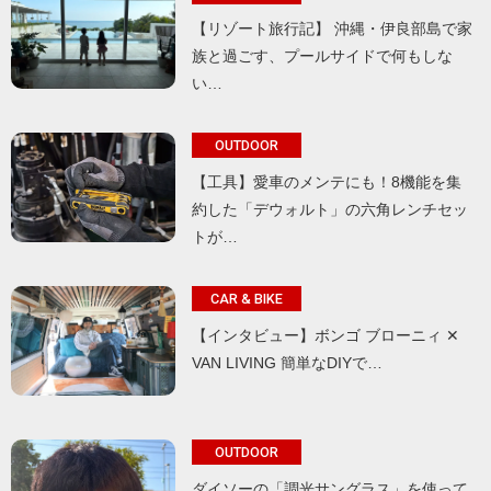
【リゾート旅行記】 沖縄・伊良部島で家
族と過ごす、プールサイドで何もしな
い…
OUTDOOR
【工具】愛車のメンテにも！8機能を集
約した「デウォルト」の六角レンチセッ
トが…
CAR & BIKE
【インタビュー】ボンゴ ブローニィ ✕
VAN LIVING 簡単なDIYで…
OUTDOOR
ダイソーの「調光サングラス」を使って