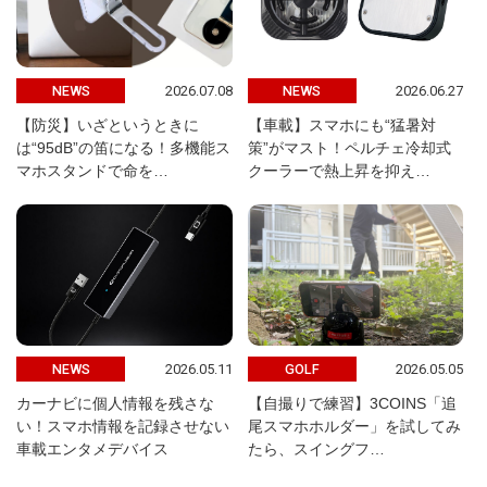
2026.07.08
2026.06.27
NEWS
NEWS
【防災】いざというときに
【車載】スマホにも“猛暑対
は“95dB”の笛になる！多機能ス
策”がマスト！ペルチェ冷却式
マホスタンドで命を…
クーラーで熱上昇を抑え…
2026.05.11
2026.05.05
NEWS
GOLF
カーナビに個人情報を残さな
【自撮りで練習】3COINS「追
い！スマホ情報を記録させない
尾スマホホルダー」を試してみ
車載エンタメデバイス
たら、スイングフ…