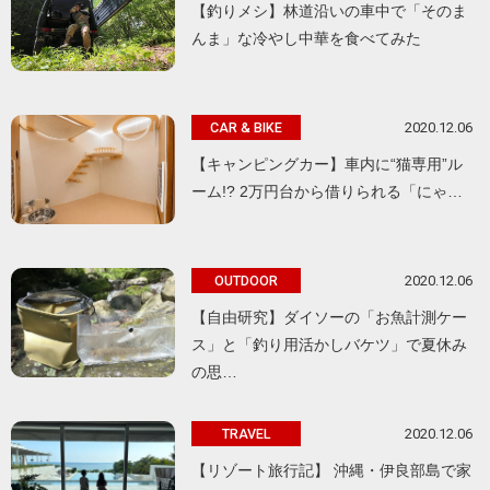
【釣りメシ】林道沿いの車中で「そのま
んま」な冷やし中華を食べてみた
2020.12.06
CAR & BIKE
【キャンピングカー】車内に“猫専用”ル
ーム!? 2万円台から借りられる「にゃ…
2020.12.06
OUTDOOR
【自由研究】ダイソーの「お魚計測ケー
ス」と「釣り用活かしバケツ」で夏休み
の思…
2020.12.06
TRAVEL
【リゾート旅行記】 沖縄・伊良部島で家