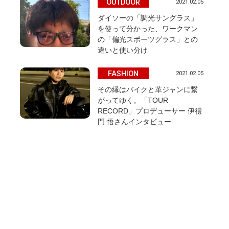
OUTDOOR
2021.02.05
ダイソーの「調光サングラス」
を使って分かった、ワークマン
の「偏光スポーツグラス」との
違いと使い分け
FASHION
2021.02.05
その縁はバイクと革ジャンに繋
がってゆく。「TOUR
RECORD」プロデューサー 伊禮
門 悟さんインタビュー