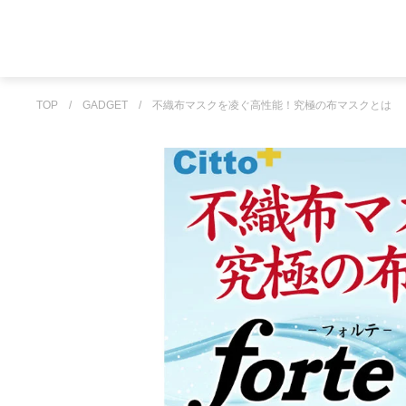
TOP
/
GADGET
/
不織布マスクを凌ぐ高性能！究極の布マスクとは