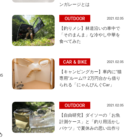
ンガレージとは
OUTDOOR
2021.02.05
【釣りメシ】林道沿いの車中で
「そのまんま」な冷やし中華を
食べてみた
CAR & BIKE
2021.02.05
【キャンピングカー】車内に“猫
05
専用”ルーム!? 2万円台から借り
られる「にゃんぴんぐCar」
OUTDOOR
2021.02.05
【自由研究】ダイソーの「お魚
計測ケース」と「釣り用活かし
、
バケツ」で夏休みの思い出作り
め