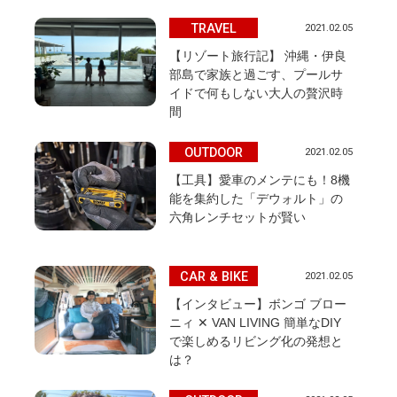
し
TRAVEL
2021.02.05
【リゾート旅行記】 沖縄・伊良
部島で家族と過ごす、プールサ
イドで何もしない大人の贅沢時
間
OUTDOOR
2021.02.05
【工具】愛車のメンテにも！8機
能を集約した「デウォルト」の
六角レンチセットが賢い
CAR & BIKE
2021.02.05
【インタビュー】ボンゴ ブロー
ニィ ✕ VAN LIVING 簡単なDIY
で楽しめるリビング化の発想と
は？