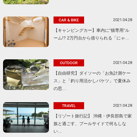
2021.04.28
CAR & BIKE
【キャンピングカー】車内に“猫専用”ル
ーム!? 2万円台から借りられる「にゃ…
2021.04.28
OUTDOOR
【自由研究】ダイソーの「お魚計測ケー
ス」と「釣り用活かしバケツ」で夏休み
の思…
2021.04.28
TRAVEL
【リゾート旅行記】 沖縄・伊良部島で家
族と過ごす、プールサイドで何もしな
い…