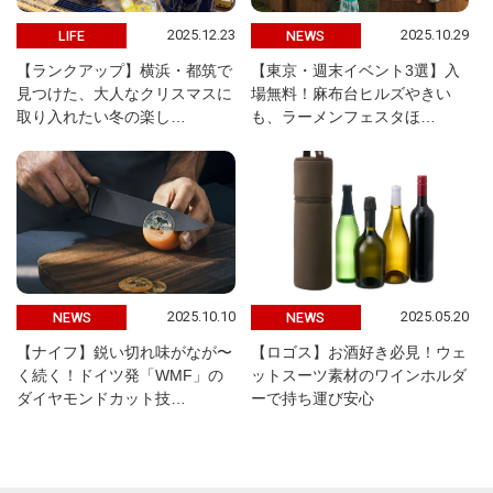
2025.12.23
2025.10.29
LIFE
NEWS
【ランクアップ】横浜・都筑で
【東京・週末イベント3選】入
見つけた、大人なクリスマスに
場無料！麻布台ヒルズやきい
取り入れたい冬の楽し…
も、ラーメンフェスタほ…
2025.10.10
2025.05.20
NEWS
NEWS
【ナイフ】鋭い切れ味がなが〜
【ロゴス】お酒好き必見！ウェ
く続く！ドイツ発「WMF」の
ットスーツ素材のワインホルダ
ダイヤモンドカット技…
ーで持ち運び安心