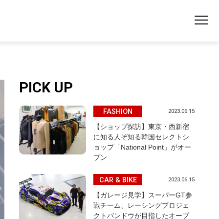
PICK UP
FASHION
2023.06.15
【ショップ探訪】東京・西新宿
に知る人ぞ知る韓国セレクトシ
ョップ「National Point」がオー
プン
CAR & BIKE
2023.06.15
【ガレージ見学】スーパーGT参
戦チーム、レーシングプロジェ
クトバンドウが目指したオープ