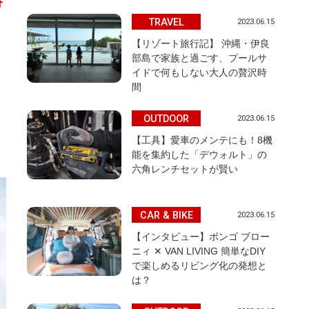
分
TRAVEL
2023.06.15
【リゾート旅行記】 沖縄・伊良
部島で家族と過ごす、プールサ
イドで何もしない大人の贅沢時
間
OUTDOOR
2023.06.15
く
【工具】愛車のメンテにも！8機
能を集約した「デウォルト」の
六角レンチセットが賢い
CAR & BIKE
2023.06.15
【インタビュー】ボンゴ ブロー
ニィ ✕ VAN LIVING 簡単なDIY
で楽しめるリビング化の発想と
は？