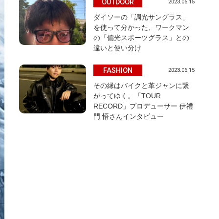
OUTDOOR
2023.06.15
ダイソーの「調光サングラス」
を使って分かった、ワークマン
の「偏光スポーツグラス」との
違いと使い分け
FASHION
2023.06.15
その縁はバイクと革ジャンに繋
がってゆく。「TOUR
RECORD」プロデューサー 伊禮
門 悟さんインタビュー