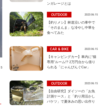
ンガレージとは
OUTDOOR
2023.06.15
【釣りメシ】林道沿いの車中で
「そのまんま」な冷やし中華を
食べてみた
CAR & BIKE
2023.06.15
【キャンピングカー】車内に“猫
専用”ルーム!? 2万円台から借り
られる「にゃんぴんぐCar」
15
OUTDOOR
2023.06.15
【自由研究】ダイソーの「お魚
計測ケース」と「釣り用活かし
バケツ」で夏休みの思い出作り
一