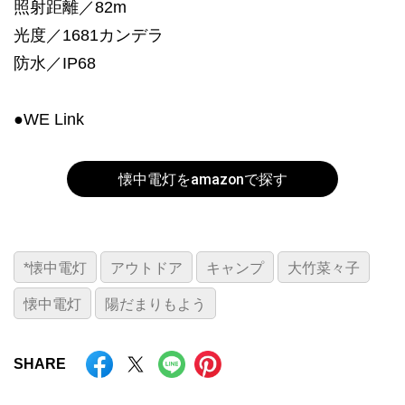
照射距離／82m
光度／1681カンデラ
防水／IP68
●WE Link
懐中電灯をamazonで探す
*懐中電灯
アウトドア
キャンプ
大竹菜々子
懐中電灯
陽だまりもよう
SHARE