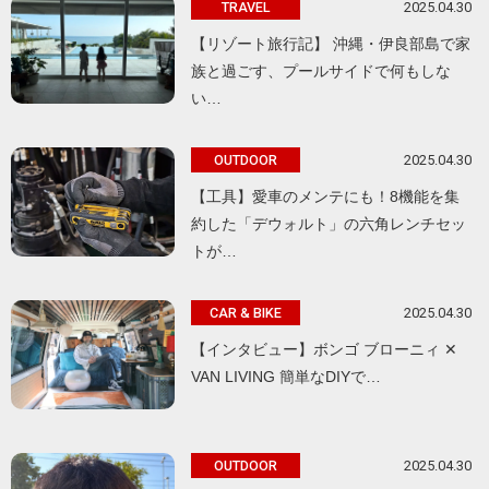
2025.04.30
TRAVEL
【リゾート旅行記】 沖縄・伊良部島で家
族と過ごす、プールサイドで何もしな
い…
2025.04.30
OUTDOOR
【工具】愛車のメンテにも！8機能を集
約した「デウォルト」の六角レンチセッ
トが…
2025.04.30
CAR & BIKE
【インタビュー】ボンゴ ブローニィ ✕
VAN LIVING 簡単なDIYで…
2025.04.30
OUTDOOR