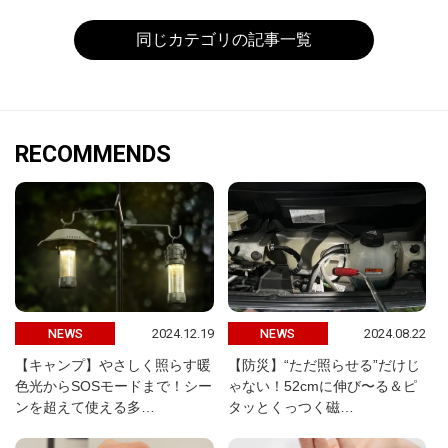
同じカテゴリの記事一覧
RECOMMENDS
2024.12.19
2024.08.22
NEWS
NEWS
【キャンプ】やさしく照らす暖
【防災】“ただ照らせる”だけじ
色光からSOSモードまで！シー
ゃない！52cmに伸び〜る＆ピ
ンを超えて使える多…
タッとくっつく磁…