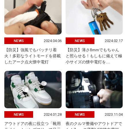
2024.04.06
2024.02.17
NEWS
NEWS
【防災】強風でもバッチリ着
【防災】薄さ8mmでもちゃん
火！多彩なライトモードを搭載
と照らせる！もしもに備えて極
したアーク点火懐中電灯
小サイズの懐中電灯を…
2024.01.28
2023.11.04
NEWS
NEWS
アウトドアの夜に役立つ「靴用
夜のクルマ整備やアウトドアで