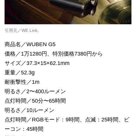
引用元／WE Link。
商品名／WUBEN G5
価格／1万1280円、特別価格7380円から
サイズ／37.3×15×62.1mm
重量／52.3g
耐衝撃性／1m
明るさ／2〜400ルーメン
点灯時間／50分〜65時間
明るさ／10ルーメン
点灯時間／RGBモード：9時間、点滅：25時間、ビ
ーコン：45時間