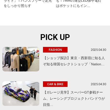
ライト」！ハンズフリーで足元
も！7mmの薄型LED懐中電灯
をしっかり照らす
はポケットにもイン…
PICK UP
2025.04.30
FASHION
【ショップ探訪】東京・西新宿に知る人
ぞ知る韓国セレクトショップ「Nation…
2025.04.30
CAR & BIKE
【ガレージ見学】スーパーGT参戦チー
ム、レーシングプロジェクトバンドウが
目指…