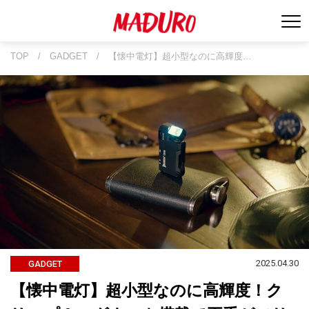
TOP
/
GADGET
/
【懐中電灯】超小型なのに高輝度…
2025.04.30
GADGET
【懐中電灯】超小型なのに高輝度！ク