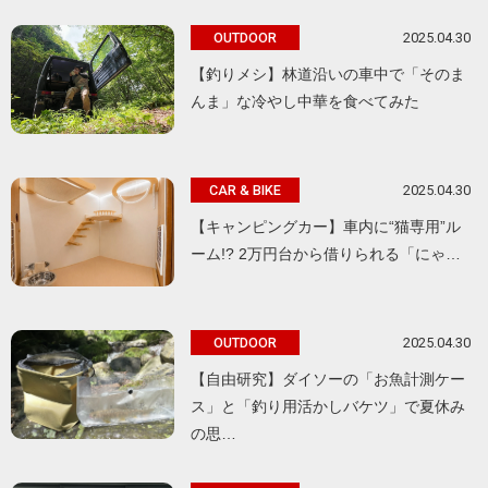
2025.04.30
OUTDOOR
【釣りメシ】林道沿いの車中で「そのま
んま」な冷やし中華を食べてみた
2025.04.30
CAR & BIKE
【キャンピングカー】車内に“猫専用”ル
ーム!? 2万円台から借りられる「にゃ…
2025.04.30
OUTDOOR
【自由研究】ダイソーの「お魚計測ケー
ス」と「釣り用活かしバケツ」で夏休み
の思…