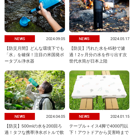
2024.09.05
2024.05.17
NEWS
NEWS
【防災月間】どんな環境下でも
【防災】汚れた水を45秒で濾
「水」を確保！注目の米国発ポ
過！2ヶ月分の水を作り出す次
ータブル浄水器
世代水筒が日本上陸
2024.04.05
2024.01.15
NEWS
NEWS
【防災】500mlの水を200回ろ
テーブル＋イス4脚で4000円以
過！タフな携帯浄水ボトルで飲
下！アウトドアから災害時まで