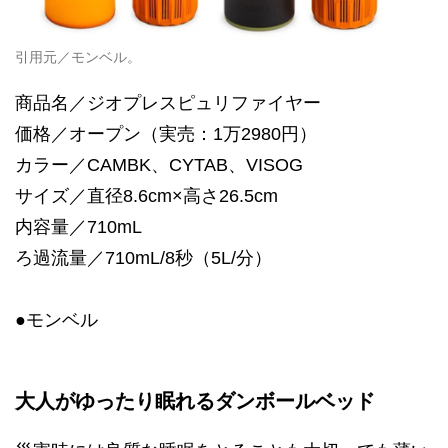
引用元／モンベル。
商品名／ジオプレスピュリファイヤー
価格／オープン（実売：1万2980円）
カラー／CAMBK、CYTAB、VISOG
サイズ／直径8.6cm×高さ26.5cm
内容量／710mL
ろ過流量／710mL/8秒（5L/分）
●モンベル
大人がゆったり眠れるダンボールベッド