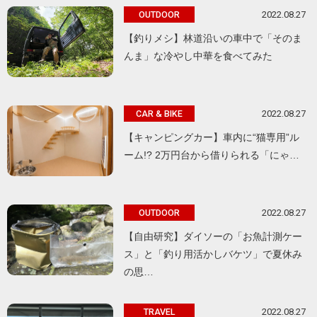
2022.08.27
OUTDOOR
【釣りメシ】林道沿いの車中で「そのま
んま」な冷やし中華を食べてみた
2022.08.27
CAR & BIKE
【キャンピングカー】車内に“猫専用”ル
ーム!? 2万円台から借りられる「にゃ…
2022.08.27
OUTDOOR
【自由研究】ダイソーの「お魚計測ケー
ス」と「釣り用活かしバケツ」で夏休み
の思…
2022.08.27
TRAVEL