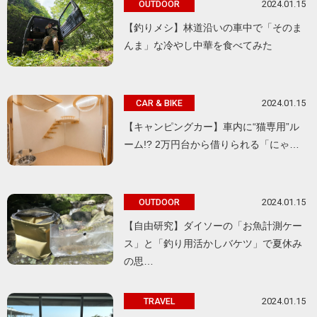
2024.01.15
OUTDOOR
【釣りメシ】林道沿いの車中で「そのま
んま」な冷やし中華を食べてみた
2024.01.15
CAR & BIKE
【キャンピングカー】車内に“猫専用”ル
ーム!? 2万円台から借りられる「にゃ…
2024.01.15
OUTDOOR
【自由研究】ダイソーの「お魚計測ケー
ス」と「釣り用活かしバケツ」で夏休み
の思…
2024.01.15
TRAVEL