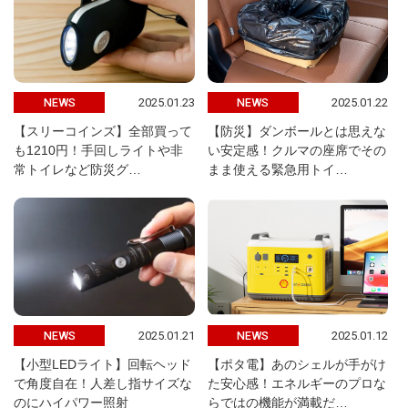
2025.01.23
2025.01.22
NEWS
NEWS
【スリーコインズ】全部買って
【防災】ダンボールとは思えな
も1210円！手回しライトや非
い安定感！クルマの座席でその
常トイレなど防災グ…
まま使える緊急用トイ…
2025.01.21
2025.01.12
NEWS
NEWS
【小型LEDライト】回転ヘッド
【ポタ電】あのシェルが手がけ
で角度自在！人差し指サイズな
た安心感！エネルギーのプロな
のにハイパワー照射
らではの機能が満載だ…