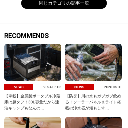
同じカテゴリの記事一覧
RECOMMENDS
2024.05.05
2026.06.01
NEWS
NEWS
【車載】金属製ポータブル冷蔵
【防災】川の水もガブガブ飲め
庫は超タフ！39L容量だから連
る！ソーラーパネル＆ライト搭
泊キャンプもなんの…
載の浄水器が頼もしす…