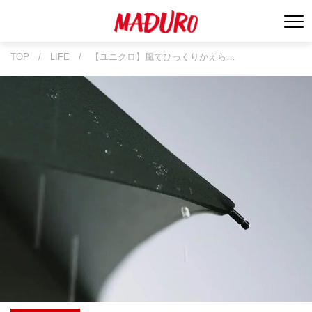
TOP
/
LIFE
/
【ユニクロ】風でひっくりかえら…