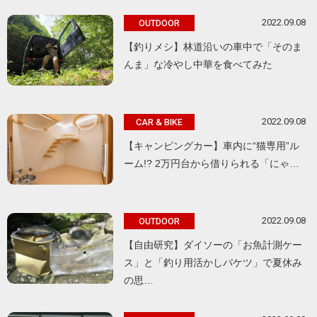
2022.09.08
OUTDOOR
【釣りメシ】林道沿いの車中で「そのま
んま」な冷やし中華を食べてみた
2022.09.08
CAR & BIKE
【キャンピングカー】車内に“猫専用”ル
ーム!? 2万円台から借りられる「にゃ…
2022.09.08
OUTDOOR
【自由研究】ダイソーの「お魚計測ケー
ス」と「釣り用活かしバケツ」で夏休み
の思…