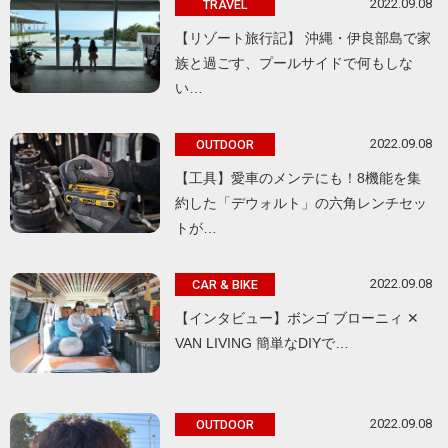
2022.09.08
TRAVEL
【リゾート旅行記】 沖縄・伊良部島で家
族と過ごす、プールサイドで何もしな
い…
2022.09.08
OUTDOOR
【工具】愛車のメンテにも！8機能を集
約した「デウォルト」の六角レンチセッ
トが…
2022.09.08
CAR & BIKE
【インタビュー】ボンゴ ブローニィ ✕
VAN LIVING 簡単なDIYで…
2022.09.08
OUTDOOR