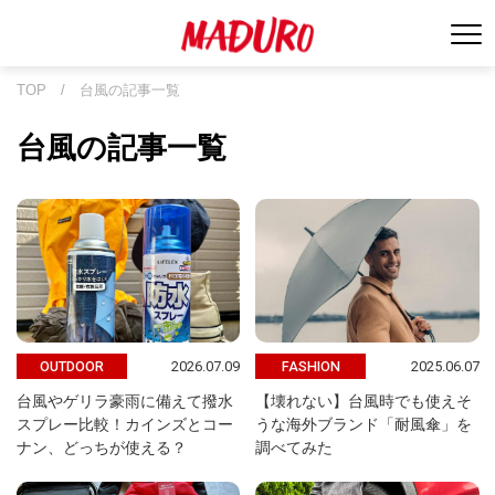
TOP
/
台風の記事一覧
台風の記事一覧
2026.07.09
2025.06.07
OUTDOOR
FASHION
台風やゲリラ豪雨に備えて撥水
【壊れない】台風時でも使えそ
スプレー比較！カインズとコー
うな海外ブランド「耐風傘」を
ナン、どっちが使える？
調べてみた