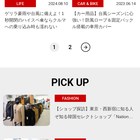
2024.08.10
2023.06.14
LIFE
CAR & BIKE
ゲリラ豪雨や台風に備えよ！1
【カー用品】台風シーズンに心
秒開閉のハイスペ傘ならクルマ
強い！防風ロープ＆固定バック
への乗り込み時も濡れない
ル搭載の車用カバー
1
2
PICK UP
FASHION
【ショップ探訪】東京・西新宿に知る人
ぞ知る韓国セレクトショップ「Nation…