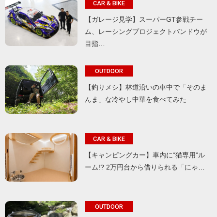
CAR & BIKE
【ガレージ見学】スーパーGT参戦チー
ム、レーシングプロジェクトバンドウが
目指…
OUTDOOR
【釣りメシ】林道沿いの車中で「そのま
んま」な冷やし中華を食べてみた
CAR & BIKE
【キャンピングカー】車内に“猫専用”ル
ーム!? 2万円台から借りられる「にゃ…
OUTDOOR