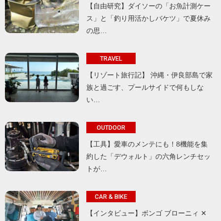
【自由研究】ダイソーの「お魚計測ケー
ス」と「釣り用活かしバケツ」で夏休み
の思…
TRAVEL
【リゾート旅行記】 沖縄・伊良部島で家
族と過ごす、プールサイドで何もしな
い…
OUTDOOR
【工具】愛車のメンテにも！8機能を集
約した「デウォルト」の六角レンチセッ
トが…
CAR & BIKE
【インタビュー】ボンゴ ブローニィ ✕