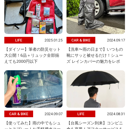
2025.01.25
2024.09.17
LIFE
CAR & BIKE
【ダイソー】筆者の防災セット
【洗車〜雨の日まで】いつもの
大公開！6品＋リュック全部揃
靴にサッと被せるだけ！シュー
えても2000円以下
ズ レインカバーの魅力をレポ
2024.09.07
2024.08.31
CAR & BIKE
LIFE
【使ってみた】雨の中でもシュ
【台風シーズン到来】コンビニ