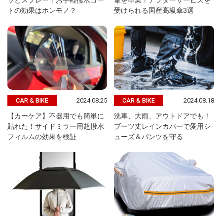
ッとスプレー！お手軽撥水コー
傘を卒業！アフターサービスを
トの効果はホンモノ？
受けられる国産高級傘3選
2024.08.25
2024.08.18
CAR & BIKE
CAR & BIKE
【カーケア】不器用でも簡単に
洗車、大雨、アウトドアでも！
貼れた！サイドミラー用超撥水
ブーツ丈レインカバーで愛用シ
フィルムの効果を検証
ューズ＆パンツを守る