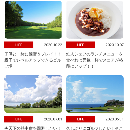
2020.10.22
2020.10.07
LIFE
LIFE
子供と一緒に練習＆プレイ！！
鉄人シェフのランチメニューを
親子でレベルアップできるゴル
食べれば元気一杯でスコアが格
フ場
段にアップ！！
2020.07.01
2020.05.31
LIFE
LIFE
炎天下の熱中症を回避したい！
久しぶりにゴルフしたい！そこ