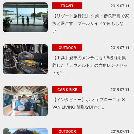
2019.07.11
TRAVEL
【リゾート旅行記】 沖縄・伊良部島で家
族と過ごす、プールサイドで何もしな
い…
2019.07.11
OUTDOOR
【工具】愛車のメンテにも！8機能を集
約した「デウォルト」の六角レンチセッ
トが…
2019.07.11
CAR & BIKE
【インタビュー】ボンゴ ブローニィ ✕
VAN LIVING 簡単なDIYで…
2019.07.11
OUTDOOR