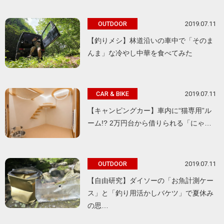
2019.07.11
OUTDOOR
【釣りメシ】林道沿いの車中で「そのま
んま」な冷やし中華を食べてみた
2019.07.11
CAR & BIKE
【キャンピングカー】車内に“猫専用”ル
ーム!? 2万円台から借りられる「にゃ…
2019.07.11
OUTDOOR
【自由研究】ダイソーの「お魚計測ケー
ス」と「釣り用活かしバケツ」で夏休み
の思…