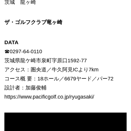
茨城 龍ヶ崎
ザ・ゴルフクラブ竜ヶ崎
DATA
☎0297-64-0110
茨城県龍ケ崎市泉町字原口1592-77
アクセス：圏央道／牛久阿見ICより7km
コース概 要：18ホール／6679ヤード／パー72
設計者：加藤俊輔
https://www.pacificgolf.co.jp/ryugasaki/