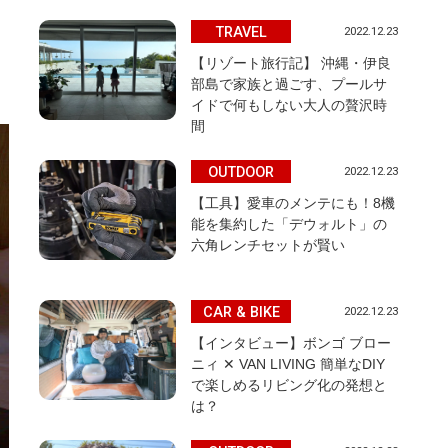
TRAVEL
2022.12.23
【リゾート旅行記】 沖縄・伊良
部島で家族と過ごす、プールサ
イドで何もしない大人の贅沢時
間
OUTDOOR
2022.12.23
【工具】愛車のメンテにも！8機
能を集約した「デウォルト」の
六角レンチセットが賢い
CAR & BIKE
2022.12.23
【インタビュー】ボンゴ ブロー
ニィ ✕ VAN LIVING 簡単なDIY
で楽しめるリビング化の発想と
は？