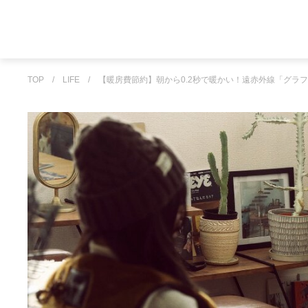
TOP
/
LIFE
/
【暖房費節約】朝から0.2秒で暖かい！遠赤外線「グラ