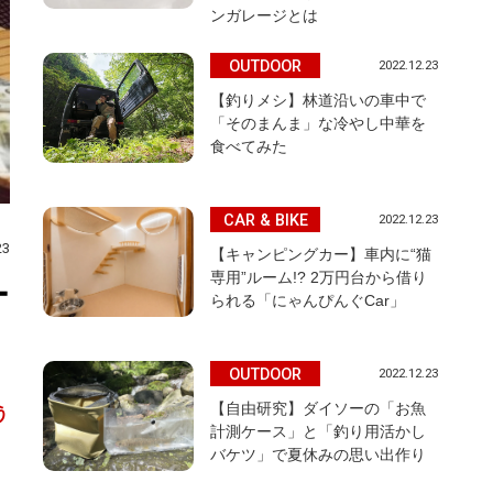
ンガレージとは
OUTDOOR
2022.12.23
【釣りメシ】林道沿いの車中で
「そのまんま」な冷やし中華を
食べてみた
CAR & BIKE
2022.12.23
23
【キャンピングカー】車内に“猫
専用”ルーム!? 2万円台から借り
ー
られる「にゃんぴんぐCar」
OUTDOOR
2022.12.23
【自由研究】ダイソーの「お魚
う
計測ケース」と「釣り用活かし
バケツ」で夏休みの思い出作り