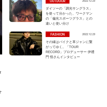
OUTDOOR
2022.12.23
ダイソーの「調光サングラス」
を使って分かった、ワークマン
の「偏光スポーツグラス」との
違いと使い分け
FASHION
2022.12.23
その縁はバイクと革ジャンに繋
がってゆく。「TOUR
RECORD」プロデューサー 伊禮
門 悟さんインタビュー
タ
す