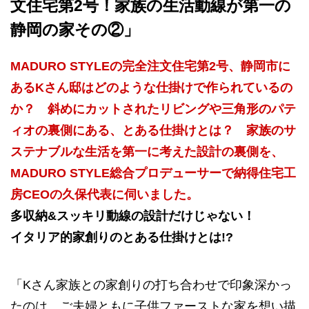
文住宅第2号！家族の生活動線が第一の
静岡の家その②」
MADURO STYLEの完全注文住宅第2号、静岡市に
あるKさん邸はどのような仕掛けで作られているの
か？ 斜めにカットされたリビングや三角形のパテ
ィオの裏側にある、とある仕掛けとは？ 家族のサ
ステナブルな生活を第一に考えた設計の裏側を、
MADURO STYLE総合プロデューサーで納得住宅工
房CEOの久保代表に伺いました。
多収納&スッキリ動線の設計だけじゃない！
イタリア的家創りのとある仕掛けとは!?
「Kさん家族との家創りの打ち合わせで印象深かっ
たのは、ご夫婦ともに子供ファーストな家を想い描