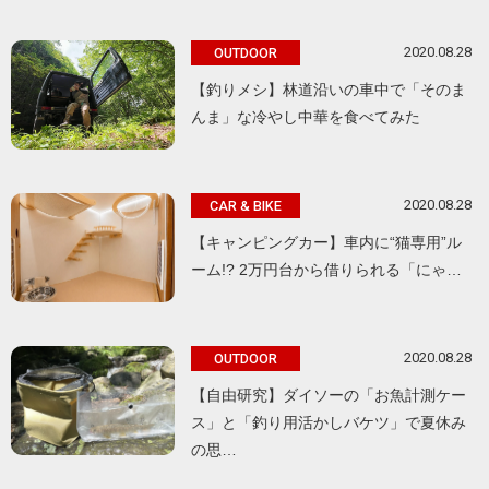
2020.08.28
OUTDOOR
【釣りメシ】林道沿いの車中で「そのま
んま」な冷やし中華を食べてみた
2020.08.28
CAR & BIKE
【キャンピングカー】車内に“猫専用”ル
ーム!? 2万円台から借りられる「にゃ…
2020.08.28
OUTDOOR
【自由研究】ダイソーの「お魚計測ケー
ス」と「釣り用活かしバケツ」で夏休み
の思…