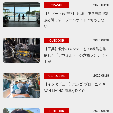
2020.08.28
TRAVEL
【リゾート旅行記】 沖縄・伊良部島で家
族と過ごす、プールサイドで何もしな
い…
2020.08.28
OUTDOOR
【工具】愛車のメンテにも！8機能を集
約した「デウォルト」の六角レンチセッ
トが…
2020.08.28
CAR & BIKE
【インタビュー】ボンゴ ブローニィ ✕
VAN LIVING 簡単なDIYで…
2020.08.28
OUTDOOR