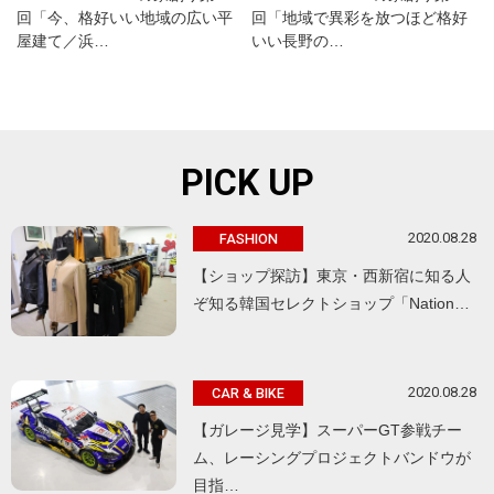
回「今、格好いい地域の広い平
回「地域で異彩を放つほど格好
屋建て／浜…
いい長野の…
PICK UP
2020.08.28
FASHION
【ショップ探訪】東京・西新宿に知る人
ぞ知る韓国セレクトショップ「Nation…
2020.08.28
CAR & BIKE
【ガレージ見学】スーパーGT参戦チー
ム、レーシングプロジェクトバンドウが
目指…