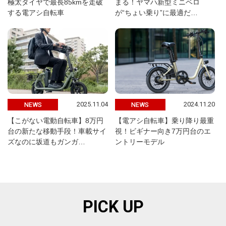
極太タイヤで最長85kmを走破
まる！ヤマハ新型ミニベロ
する電アシ自転車
が“ちょい乗り”に最適だ…
2025.11.04
2024.11.20
NEWS
NEWS
【こがない電動自転車】8万円
【電アシ自転車】乗り降り最重
台の新たな移動手段！車載サイ
視！ビギナー向き7万円台のエ
ズなのに坂道もガンガ…
ントリーモデル
PICK UP