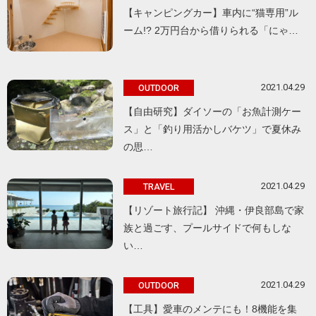
【キャンピングカー】車内に“猫専用”ル
ーム!? 2万円台から借りられる「にゃ…
2021.04.29
OUTDOOR
【自由研究】ダイソーの「お魚計測ケー
ス」と「釣り用活かしバケツ」で夏休み
の思…
2021.04.29
TRAVEL
【リゾート旅行記】 沖縄・伊良部島で家
族と過ごす、プールサイドで何もしな
い…
2021.04.29
OUTDOOR
【工具】愛車のメンテにも！8機能を集