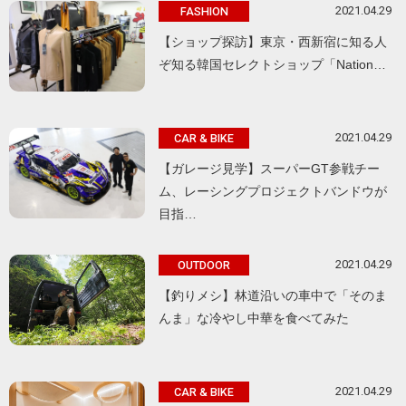
2021.04.29
FASHION
【ショップ探訪】東京・西新宿に知る人
ぞ知る韓国セレクトショップ「Nation…
2021.04.29
CAR & BIKE
【ガレージ見学】スーパーGT参戦チー
ム、レーシングプロジェクトバンドウが
目指…
2021.04.29
OUTDOOR
【釣りメシ】林道沿いの車中で「そのま
んま」な冷やし中華を食べてみた
2021.04.29
CAR & BIKE