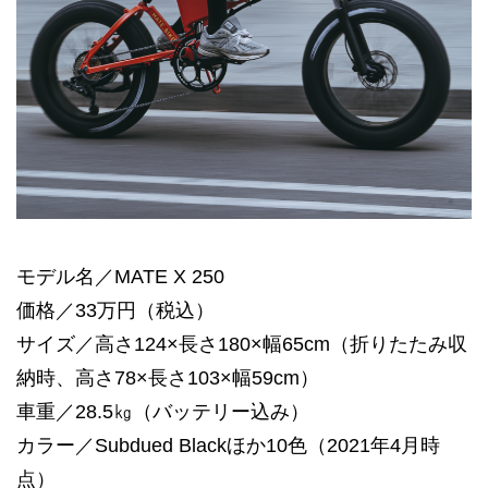
モデル名／MATE X 250
価格／33万円（税込）
サイズ／高さ124×長さ180×幅65cm（折りたたみ収
納時、高さ78×長さ103×幅59cm）
車重／28.5㎏（バッテリー込み）
カラー／Subdued Blackほか10色（2021年4月時
点）