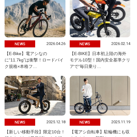
2026.04.26
2026.02.14
NEWS
NEWS
【E-Bike】電アシなの
【E-BIKE】日本初上陸の海外
に“11.7kg”は衝撃！ロードバイ
モデル10型！国内安全基準クリ
ク規格×本格フ…
アで“毎日乗り…
2025.12.18
2025.11.19
NEWS
NEWS
【新しい移動手段】限定10台！
【電アシ自転車】駐輪機にも収