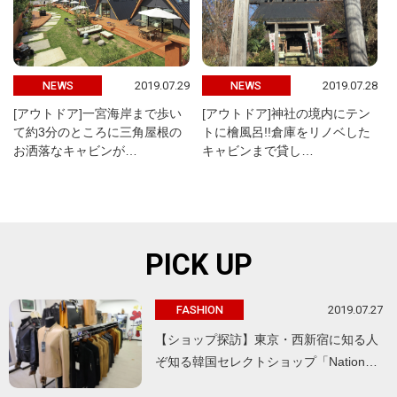
2019.07.29
2019.07.28
NEWS
NEWS
[アウトドア]一宮海岸まで歩い
[アウトドア]神社の境内にテン
て約3分のところに三角屋根の
トに檜風呂!!倉庫をリノベした
お洒落なキャビンが…
キャビンまで貸し…
PICK UP
2019.07.27
FASHION
【ショップ探訪】東京・西新宿に知る人
ぞ知る韓国セレクトショップ「Nation…