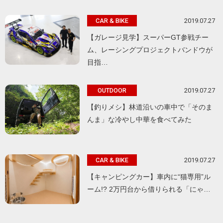
2019.07.27
CAR & BIKE
【ガレージ見学】スーパーGT参戦チー
ム、レーシングプロジェクトバンドウが
目指…
2019.07.27
OUTDOOR
【釣りメシ】林道沿いの車中で「そのま
んま」な冷やし中華を食べてみた
2019.07.27
CAR & BIKE
【キャンピングカー】車内に“猫専用”ル
ーム!? 2万円台から借りられる「にゃ…