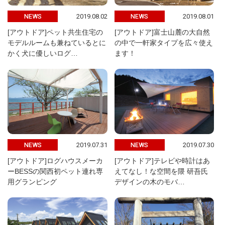
2019.08.02
2019.08.01
NEWS
NEWS
[アウトドア]ペット共生住宅の
[アウトドア]富士山麓の大自然
モデルルームも兼ねているとに
の中で一軒家タイプを広々使え
かく犬に優しいログ…
ます！
2019.07.31
2019.07.30
NEWS
NEWS
[アウトドア]ログハウスメーカ
[アウトドア]テレビや時計はあ
ーBESSの関西初ペット連れ専
えてなし！な空間を隈 研吾氏
用グランピング
デザインの木のモバ…