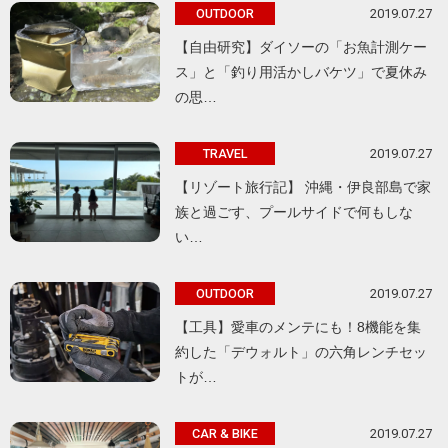
2019.07.27
OUTDOOR
【自由研究】ダイソーの「お魚計測ケー
ス」と「釣り用活かしバケツ」で夏休み
の思…
2019.07.27
TRAVEL
【リゾート旅行記】 沖縄・伊良部島で家
族と過ごす、プールサイドで何もしな
い…
2019.07.27
OUTDOOR
【工具】愛車のメンテにも！8機能を集
約した「デウォルト」の六角レンチセッ
トが…
2019.07.27
CAR & BIKE