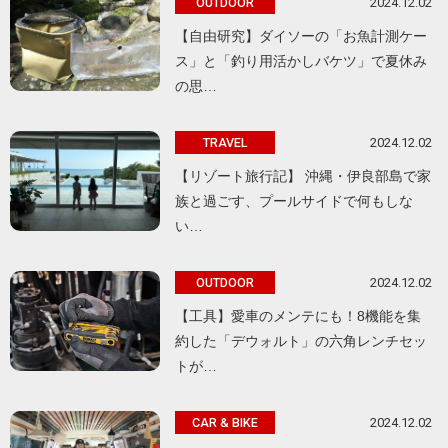
2024.12.02
OUTDOOR
【自由研究】ダイソーの「お魚計測ケー
ス」と「釣り用活かしバケツ」で夏休み
の思…
2024.12.02
TRAVEL
【リゾート旅行記】 沖縄・伊良部島で家
族と過ごす、プールサイドで何もしな
い…
2024.12.02
OUTDOOR
【工具】愛車のメンテにも！8機能を集
約した「デウォルト」の六角レンチセッ
トが…
2024.12.02
CAR & BIKE