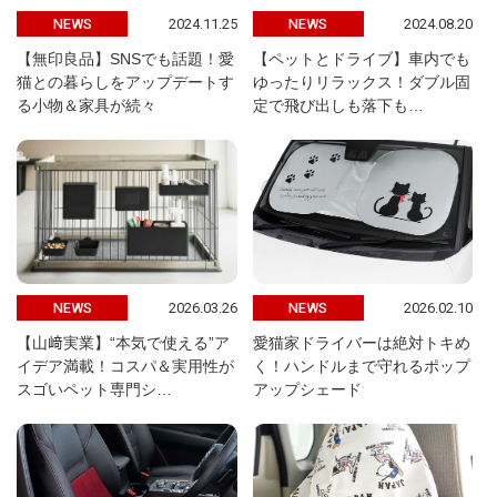
2024.11.25
2024.08.20
NEWS
NEWS
【無印良品】SNSでも話題！愛
【ペットとドライブ】車内でも
猫との暮らしをアップデートす
ゆったりリラックス！ダブル固
る小物＆家具が続々
定で飛び出しも落下も…
2026.03.26
2026.02.10
NEWS
NEWS
【山﨑実業】“本気で使える”ア
愛猫家ドライバーは絶対トキめ
イデア満載！コスパ＆実用性が
く！ハンドルまで守れるポップ
スゴいペット専門シ…
アップシェード