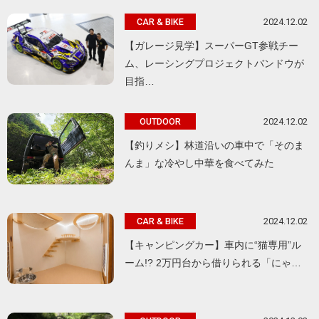
2024.12.02
CAR & BIKE
【ガレージ見学】スーパーGT参戦チー
ム、レーシングプロジェクトバンドウが
目指…
2024.12.02
OUTDOOR
【釣りメシ】林道沿いの車中で「そのま
んま」な冷やし中華を食べてみた
2024.12.02
CAR & BIKE
【キャンピングカー】車内に“猫専用”ル
ーム!? 2万円台から借りられる「にゃ…