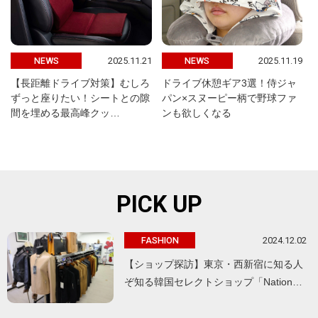
2025.11.21
2025.11.19
NEWS
NEWS
【長距離ドライブ対策】むしろ
ドライブ休憩ギア3選！侍ジャ
ずっと座りたい！シートとの隙
パン×スヌーピー柄で野球ファ
間を埋める最高峰クッ…
ンも欲しくなる
PICK UP
2024.12.02
FASHION
【ショップ探訪】東京・西新宿に知る人
ぞ知る韓国セレクトショップ「Nation…