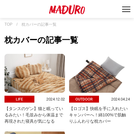
TOP
/
枕カバーの記事一覧
枕カバーの記事一覧
2024.12.02
2024.04.24
LIFE
OUTDOOR
【タンスのゲン】猫と眠ってい
【ロゴス】快眠を手に入れたい
るみたい！毛並みから体温まで
キャンパーへ！綿100%で肌触
再現された寝具が気になる
りふんわりな枕カバー