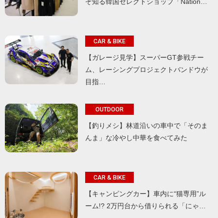
ぞ知る韓国セレクトショップ「Nation…
CAR & BIKE
【ガレージ見学】スーパーGT参戦チー
ム、レーシングプロジェクトバンドウが
目指…
OUTDOOR
【釣りメシ】林道沿いの車中で「そのま
んま」な冷やし中華を食べてみた
CAR & BIKE
【キャンピングカー】車内に“猫専用”ル
ーム!? 2万円台から借りられる「にゃ…