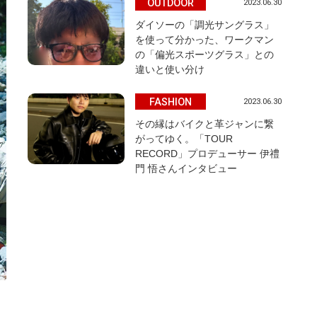
OUTDOOR
2023.06.30
ダイソーの「調光サングラス」
を使って分かった、ワークマン
の「偏光スポーツグラス」との
違いと使い分け
FASHION
2023.06.30
その縁はバイクと革ジャンに繋
がってゆく。「TOUR
RECORD」プロデューサー 伊禮
門 悟さんインタビュー