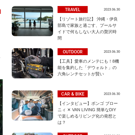
TRAVEL
2023.06.30
目
【リゾート旅行記】 沖縄・伊良
部島で家族と過ごす、プールサ
イドで何もしない大人の贅沢時
間
OUTDOOR
2023.06.30
の
【工具】愛車のメンテにも！8機
能を集約した「デウォルト」の
六角レンチセットが賢い
CAR & BIKE
2023.06.30
【インタビュー】ボンゴ ブロー
ニィ ✕ VAN LIVING 簡単なDIY
で楽しめるリビング化の発想と
は？