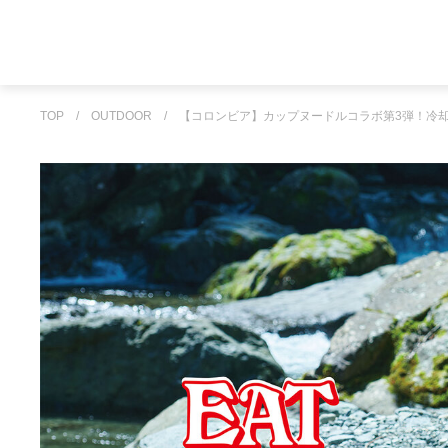
TOP
/
OUTDOOR
/
【コロンビア】カップヌードルコラボ第3弾！冷