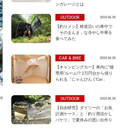
ンガレージとは
OUTDOOR
2023.06.30
【釣りメシ】林道沿いの車中で
「そのまんま」な冷やし中華を
食べてみた
CAR & BIKE
2023.06.30
【キャンピングカー】車内に“猫
専用”ルーム!? 2万円台から借り
られる「にゃんぴんぐCar」
30
OUTDOOR
2023.06.30
【自由研究】ダイソーの「お魚
計測ケース」と「釣り用活かし
バケツ」で夏休みの思い出作り