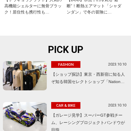
高機能シェルターに無骨ブラッ
断”！断熱エアマット「シャダ
ク！居住性も携行性も…
ンダン」で冬の冒険に…
PICK UP
2023.10.10
FASHION
【ショップ探訪】東京・西新宿に知る人
ぞ知る韓国セレクトショップ「Nation…
2023.10.10
CAR & BIKE
【ガレージ見学】スーパーGT参戦チー
ム、レーシングプロジェクトバンドウが
目指…