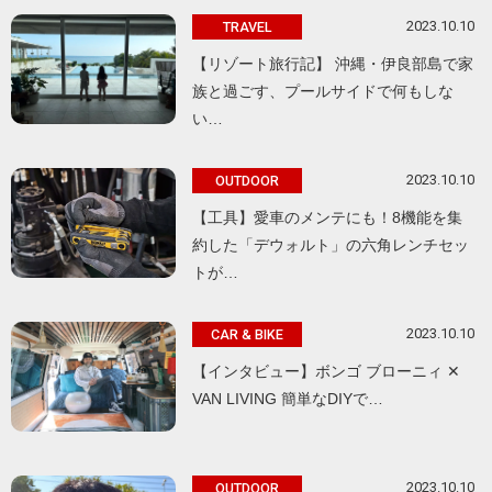
2023.10.10
TRAVEL
【リゾート旅行記】 沖縄・伊良部島で家
族と過ごす、プールサイドで何もしな
い…
2023.10.10
OUTDOOR
【工具】愛車のメンテにも！8機能を集
約した「デウォルト」の六角レンチセッ
トが…
2023.10.10
CAR & BIKE
【インタビュー】ボンゴ ブローニィ ✕
VAN LIVING 簡単なDIYで…
2023.10.10
OUTDOOR