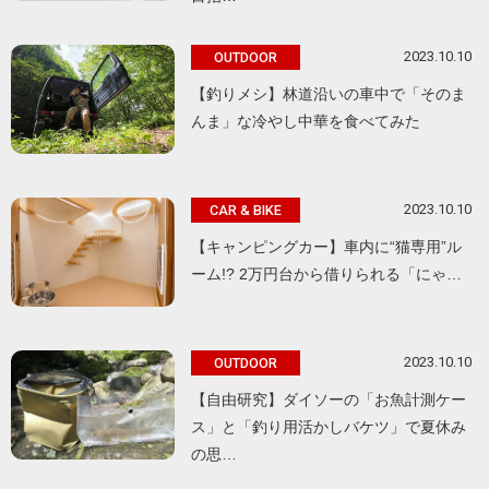
2023.10.10
OUTDOOR
【釣りメシ】林道沿いの車中で「そのま
んま」な冷やし中華を食べてみた
2023.10.10
CAR & BIKE
【キャンピングカー】車内に“猫専用”ル
ーム!? 2万円台から借りられる「にゃ…
2023.10.10
OUTDOOR
【自由研究】ダイソーの「お魚計測ケー
ス」と「釣り用活かしバケツ」で夏休み
の思…