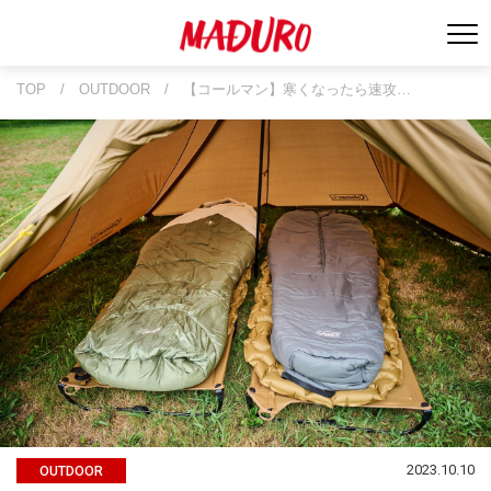
TOP
/
OUTDOOR
/
【コールマン】寒くなったら速攻…
2023.10.10
OUTDOOR