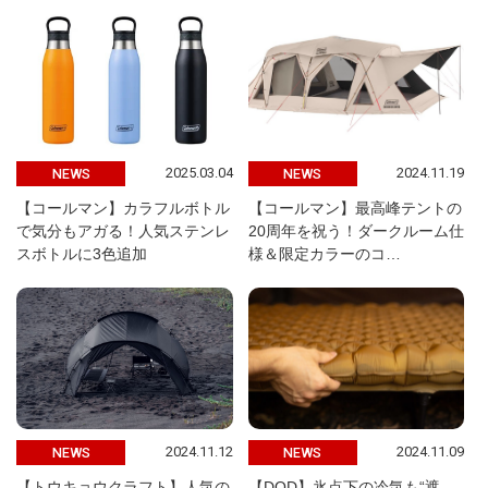
2025.03.04
2024.11.19
NEWS
NEWS
【コールマン】カラフルボトル
【コールマン】最高峰テントの
で気分もアガる！人気ステンレ
20周年を祝う！ダークルーム仕
スボトルに3色追加
様＆限定カラーのコ…
2024.11.12
2024.11.09
NEWS
NEWS
【トウキョウクラフト】人気の
【DOD】氷点下の冷気も“遮