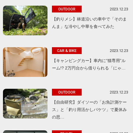
2023.12.23
OUTDOOR
【釣りメシ】林道沿いの車中で「そのま
んま」な冷やし中華を食べてみた
2023.12.23
CAR & BIKE
【キャンピングカー】車内に“猫専用”ル
ーム!? 2万円台から借りられる「にゃ…
2023.12.23
OUTDOOR
【自由研究】ダイソーの「お魚計測ケー
ス」と「釣り用活かしバケツ」で夏休み
の思…