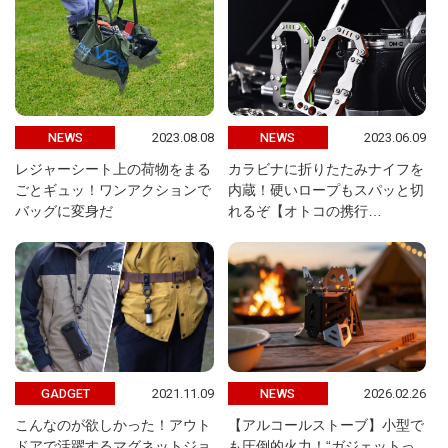
2023.08.08
2023.06.09
NEWS
NEWS
レジャーシート上の荷物をまる
カラビナに折りたたみナイフを
ごとギュッ！ワンアクションで
内蔵！硬いロープもスパッと切
バッグに変身だ
れるぞ【オトコの携行…
2021.11.09
2026.02.26
GADGET
NEWS
こんなのが欲しかった！アウト
【アルコールストーブ】小型で
ドアで活躍するマグネットジョ
も圧倒的火力！“ガジェットっ