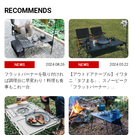
RECOMMENDS
2024.08.26
2024.05.22
NEWS
NEWS
フラットバーナーを取り付けれ
【アウトドアテーブル】イワタ
ば調理台に早変わり！料理も食
ニ「タフまる」、スノーピーク
事もこれ一台
「フラットバーナー」…