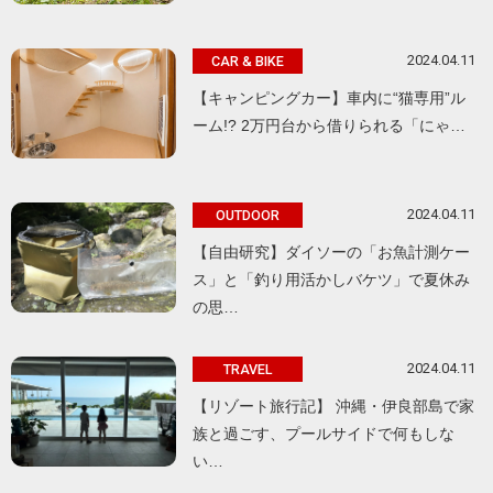
2024.04.11
CAR & BIKE
【キャンピングカー】車内に“猫専用”ル
ーム!? 2万円台から借りられる「にゃ…
2024.04.11
OUTDOOR
【自由研究】ダイソーの「お魚計測ケー
ス」と「釣り用活かしバケツ」で夏休み
の思…
2024.04.11
TRAVEL
【リゾート旅行記】 沖縄・伊良部島で家
族と過ごす、プールサイドで何もしな
い…