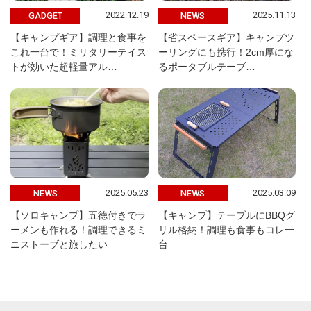
2022.12.19
2025.11.13
GADGET
NEWS
【キャンプギア】調理と食事を
【省スペースギア】キャンプツ
これ一台で！ミリタリーテイス
ーリングにも携行！2cm厚にな
トが効いた超軽量アル…
るポータブルテーブ…
2025.05.23
2025.03.09
NEWS
NEWS
【ソロキャンプ】五徳付きでラ
【キャンプ】テーブルにBBQグ
ーメンも作れる！調理できるミ
リル格納！調理も食事もコレ一
ニストーブと旅したい
台