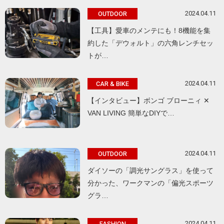
2024.04.11
OUTDOOR
【工具】愛車のメンテにも！8機能を集
約した「デウォルト」の六角レンチセッ
トが…
2024.04.11
CAR & BIKE
【インタビュー】ボンゴ ブローニィ ✕
VAN LIVING 簡単なDIYで…
2024.04.11
OUTDOOR
ダイソーの「調光サングラス」を使って
分かった、ワークマンの「偏光スポーツ
グラ…
2024.04.11
FASHION