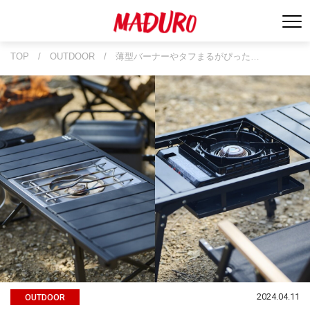
TOP
/
OUTDOOR
/
薄型バーナーやタフまるがぴった…
2024.04.11
OUTDOOR