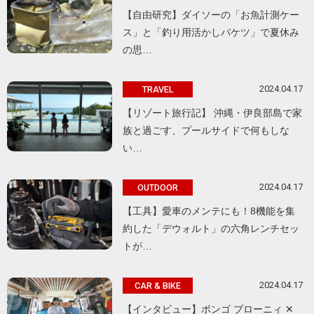
【自由研究】ダイソーの「お魚計測ケー
ス」と「釣り用活かしバケツ」で夏休み
の思…
2024.04.17
TRAVEL
【リゾート旅行記】 沖縄・伊良部島で家
族と過ごす、プールサイドで何もしな
い…
2024.04.17
OUTDOOR
【工具】愛車のメンテにも！8機能を集
約した「デウォルト」の六角レンチセッ
トが…
2024.04.17
CAR & BIKE
【インタビュー】ボンゴ ブローニィ ✕