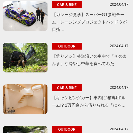
2024.04.17
CAR & BIKE
【ガレージ見学】スーパーGT参戦チー
ム、レーシングプロジェクトバンドウが
目指…
2024.04.17
OUTDOOR
【釣りメシ】林道沿いの車中で「そのま
んま」な冷やし中華を食べてみた
2024.04.17
CAR & BIKE
【キャンピングカー】車内に“猫専用”ル
ーム!? 2万円台から借りられる「にゃ…
2024.04.17
OUTDOOR