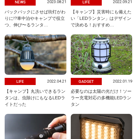
2023.08.21
2022.09.21
NEWS
LIFE
バックパックにさせば街灯がわ
【キャンプ】災害時にも備えた
りに!?車中泊やキャンプで役立
い「LEDランタン」はデザイン
つ、伸び〜るランタ…
で決める！おすすめ…
2022.04.21
2022.01.19
LIFE
GADGET
【キャンプ】丸洗いできるラン
必要なのは太陽の光だけ！ソー
タンは、虫除けにもなるLEDラ
ラー充電対応の多機能LEDラン
イトだった
タン