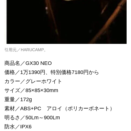
引用元／HARUCAMP。
商品名／GX30 NEO
価格／1万1390円、特別価格7180円から
カラー／グレーホワイト
サイズ／85×85×30mm
重量／172g
素材／ABS+PC アロイ（ポリカーボネート）
明るさ／50Lm～900Lm
防水／IPX6