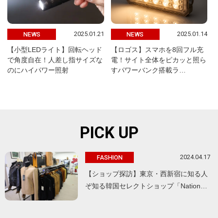
2025.01.21
2025.01.14
NEWS
NEWS
【小型LEDライト】回転ヘッド
【ロゴス】スマホを8回フル充
で角度自在！人差し指サイズな
電！サイト全体をピカッと照ら
のにハイパワー照射
すパワーバンク搭載ラ…
PICK UP
2024.04.17
FASHION
【ショップ探訪】東京・西新宿に知る人
ぞ知る韓国セレクトショップ「Nation…