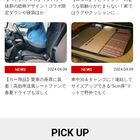
抜群の総柄デザイン！コラボ限
うな肌触りがたまらない！家で
定ダウンや寝袋ほか
はラグやクッションに…
2024.04.09
2024.04.09
NEWS
NEWS
【カー用品】愛車の座席に装
車中泊＆キャンプに！連結して
着！高効率送風シートファンで
サイズアップできる“5cm厚”マ
春夏ドライブも涼しく
ットで野外でもぐ…
PICK UP