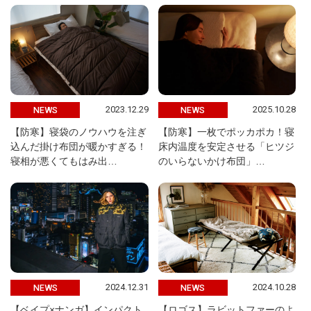
2023.12.29
2025.10.28
NEWS
NEWS
【防寒】寝袋のノウハウを注ぎ
【防寒】一枚でポッカポカ！寝
込んだ掛け布団が暖かすぎる！
床内温度を安定させる「ヒツジ
寝相が悪くてもはみ出…
のいらないかけ布団」…
2024.12.31
2024.10.28
NEWS
NEWS
【ベイプ×ナンガ】インパクト
【ロゴス】ラビットファーのよ