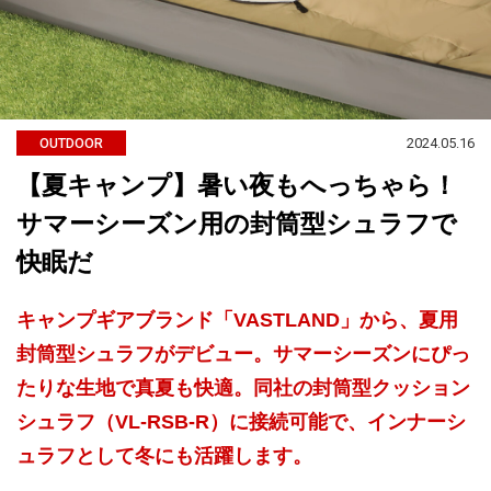
2024.05.16
OUTDOOR
【夏キャンプ】暑い夜もへっちゃら！
サマーシーズン用の封筒型シュラフで
快眠だ
キャンプギアブランド「VASTLAND」から、夏用
封筒型シュラフがデビュー。サマーシーズンにぴっ
たりな生地で真夏も快適。同社の封筒型クッション
シュラフ（VL-RSB-R）に接続可能で、インナーシ
ュラフとして冬にも活躍します。