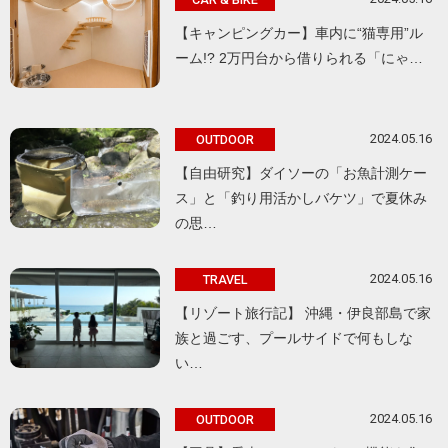
【キャンピングカー】車内に“猫専用”ル
ーム!? 2万円台から借りられる「にゃ…
2024.05.16
OUTDOOR
【自由研究】ダイソーの「お魚計測ケー
ス」と「釣り用活かしバケツ」で夏休み
の思…
2024.05.16
TRAVEL
【リゾート旅行記】 沖縄・伊良部島で家
族と過ごす、プールサイドで何もしな
い…
2024.05.16
OUTDOOR