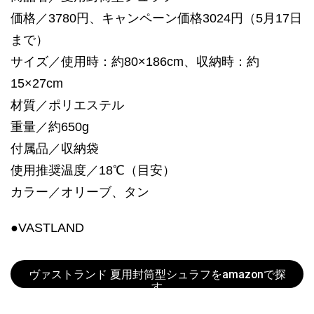
価格／3780円、キャンペーン価格3024円（5月17日
まで）
サイズ／使用時：約80×186cm、収納時：約
15×27cm
材質／ポリエステル
重量／約650g
付属品／収納袋
使用推奨温度／18℃（目安）
カラー／オリーブ、タン
●VASTLAND
ヴァストランド 夏用封筒型シュラフをamazonで探
す