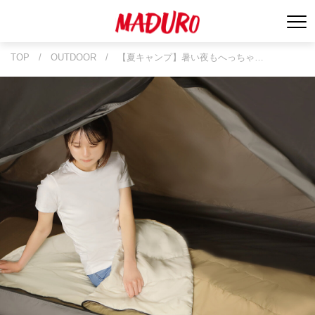
TOP
/
OUTDOOR
/
【夏キャンプ】暑い夜もへっちゃ…