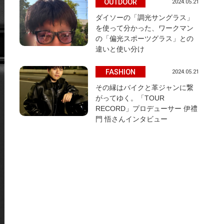
OUTDOOR
2024.05.21
ダイソーの「調光サングラス」
を使って分かった、ワークマン
の「偏光スポーツグラス」との
違いと使い分け
FASHION
2024.05.21
その縁はバイクと革ジャンに繋
がってゆく。「TOUR
RECORD」プロデューサー 伊禮
門 悟さんインタビュー