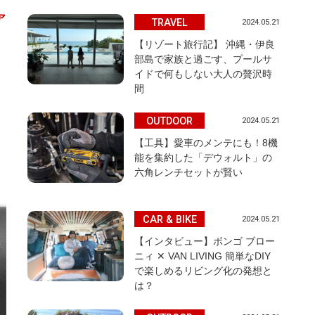
ア
TRAVEL
2024.05.21
【リゾート旅行記】 沖縄・伊良
部島で家族と過ごす、プールサ
イドで何もしない大人の贅沢時
間
OUTDOOR
2024.05.21
【工具】愛車のメンテにも！8機
能を集約した「デウォルト」の
六角レンチセットが賢い
CAR & BIKE
2024.05.21
【インタビュー】ボンゴ ブロー
ニィ ✕ VAN LIVING 簡単なDIY
で楽しめるリビング化の発想と
は？