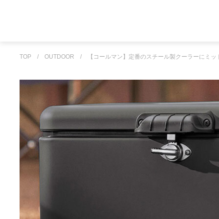
TOP
/
OUTDOOR
/
【コールマン】定番のスチール製クーラーにミッ