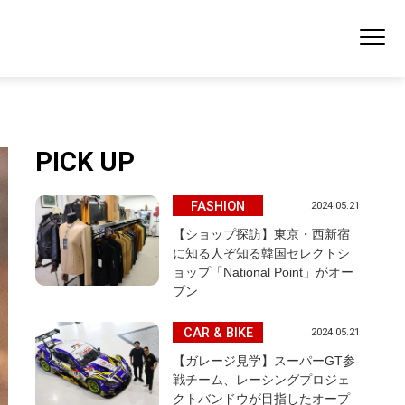
PICK UP
FASHION
2024.05.21
【ショップ探訪】東京・西新宿
に知る人ぞ知る韓国セレクトシ
ョップ「National Point」がオー
プン
CAR & BIKE
2024.05.21
【ガレージ見学】スーパーGT参
戦チーム、レーシングプロジェ
クトバンドウが目指したオープ