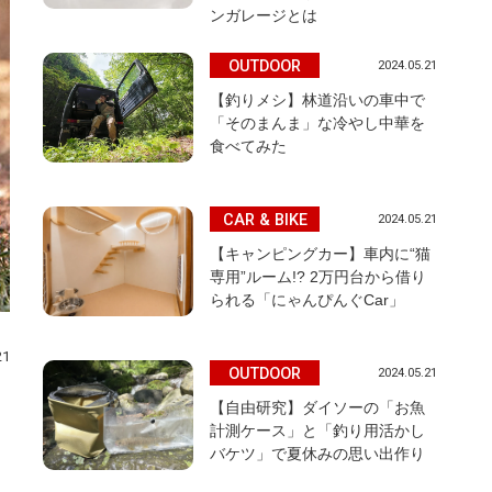
ンガレージとは
OUTDOOR
2024.05.21
【釣りメシ】林道沿いの車中で
「そのまんま」な冷やし中華を
食べてみた
CAR & BIKE
2024.05.21
【キャンピングカー】車内に“猫
専用”ルーム!? 2万円台から借り
られる「にゃんぴんぐCar」
21
OUTDOOR
2024.05.21
ッ
【自由研究】ダイソーの「お魚
計測ケース」と「釣り用活かし
バケツ」で夏休みの思い出作り