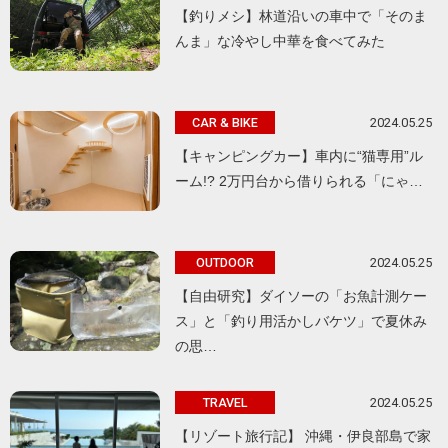
【釣りメシ】林道沿いの車中で「そのま
んま」な冷やし中華を食べてみた
2024.05.25
CAR & BIKE
【キャンピングカー】車内に“猫専用”ル
ーム!? 2万円台から借りられる「にゃ…
2024.05.25
OUTDOOR
【自由研究】ダイソーの「お魚計測ケー
ス」と「釣り用活かしバケツ」で夏休み
の思…
2024.05.25
TRAVEL
【リゾート旅行記】 沖縄・伊良部島で家