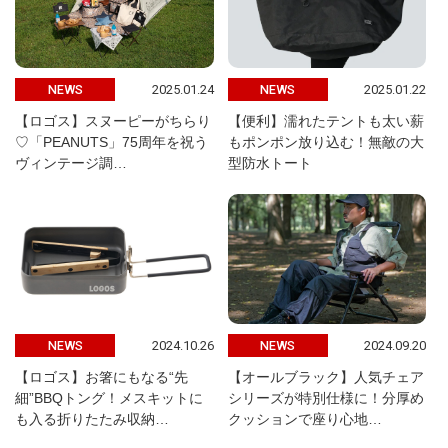
2025.01.24
2025.01.22
NEWS
NEWS
【ロゴス】スヌーピーがちらり
【便利】濡れたテントも太い薪
♡「PEANUTS」75周年を祝う
もポンポン放り込む！無敵の大
ヴィンテージ調…
型防水トート
2024.10.26
2024.09.20
NEWS
NEWS
【ロゴス】お箸にもなる“先
【オールブラック】人気チェア
細”BBQトング！メスキットに
シリーズが特別仕様に！分厚め
も入る折りたたみ収納…
クッションで座り心地…