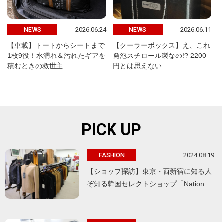
2026.06.24
2026.06.11
NEWS
NEWS
【車載】トートからシートまで
【クーラーボックス】え、これ
1枚9役！水濡れ＆汚れたギアを
発泡スチロール製なの!? 2200
積むときの救世主
円とは思えない…
PICK UP
2024.08.19
FASHION
【ショップ探訪】東京・西新宿に知る人
ぞ知る韓国セレクトショップ「Nation…