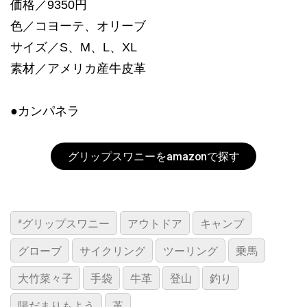
価格／9350円
色／コヨーテ、オリーブ
サイズ／S、M、L、XL
素材／アメリカ産牛皮革
●カンパネラ
グリップスワニーをamazonで探す
*グリップスワニー
アウトドア
キャンプ
グローブ
サイクリング
ツーリング
乗馬
大竹菜々子
手袋
牛革
登山
釣り
陽だまりもよう
革