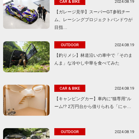
2024.08.19
CAR & BIKE
【ガレージ見学】スーパーGT参戦チー
ム、レーシングプロジェクトバンドウが
目指…
2024.08.19
OUTDOOR
【釣りメシ】林道沿いの車中で「そのま
んま」な冷やし中華を食べてみた
2024.08.19
CAR & BIKE
【キャンピングカー】車内に“猫専用”ル
ーム!? 2万円台から借りられる「にゃ…
2024.08.19
OUTDOOR