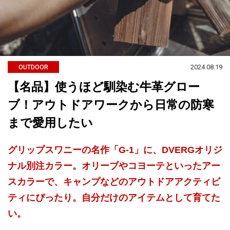
2024.08.19
OUTDOOR
【名品】使うほど馴染む牛革グロー
ブ！アウトドアワークから日常の防寒
まで愛用したい
グリップスワニーの名作「G-1」に、DVERGオリジ
ナル別注カラー。オリーブやコヨーテといったアー
スカラーで、キャンプなどのアウトドアアクティビ
ティにぴったり。自分だけのアイテムとして育てた
い。