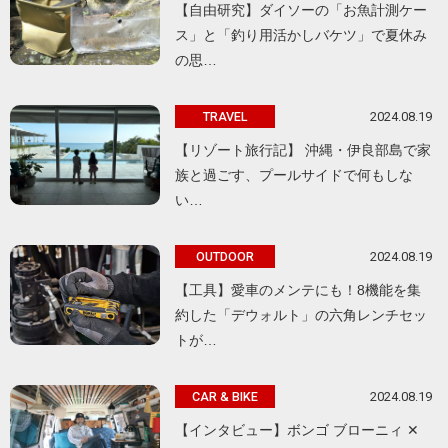
【自由研究】ダイソーの「お魚計測ケー
ス」と「釣り用活かしバケツ」で夏休み
の思…
2024.08.19
TRAVEL
【リゾート旅行記】 沖縄・伊良部島で家
族と過ごす、プールサイドで何もしな
い…
2024.08.19
OUTDOOR
【工具】愛車のメンテにも！8機能を集
約した「デウォルト」の六角レンチセッ
トが…
2024.08.19
CAR & BIKE
【インタビュー】ボンゴ ブローニィ ✕