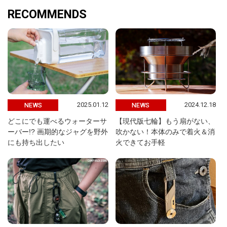
RECOMMENDS
2025.01.12
2024.12.18
NEWS
NEWS
どこにでも運べるウォーターサ
【現代版七輪】もう扇がない、
ーバー!? 画期的なジャグを野外
吹かない！本体のみで着火＆消
にも持ち出したい
火できてお手軽