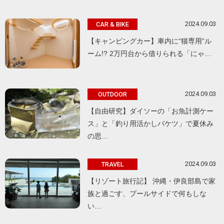
2024.09.03
CAR & BIKE
【キャンピングカー】車内に“猫専用”ル
ーム!? 2万円台から借りられる「にゃ…
2024.09.03
OUTDOOR
【自由研究】ダイソーの「お魚計測ケー
ス」と「釣り用活かしバケツ」で夏休み
の思…
2024.09.03
TRAVEL
【リゾート旅行記】 沖縄・伊良部島で家
族と過ごす、プールサイドで何もしな
い…