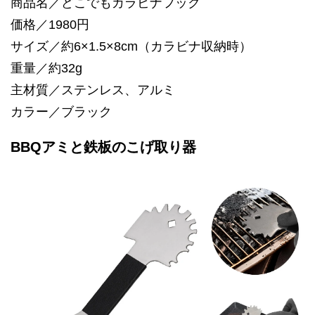
商品名／どこでもカラビナフック
価格／1980円
サイズ／約6×1.5×8cm（カラビナ収納時）
重量／約32g
主材質／ステンレス、アルミ
カラー／ブラック
BBQアミと鉄板のこげ取り器