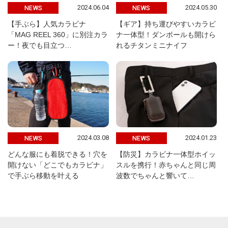
2024.06.04
2024.05.30
NEWS
NEWS
【手ぶら】人気カラビナ
【ギア】持ち運びやすいカラビ
「MAG REEL 360」に別注カラ
ナ一体型！ダンボールも開けら
ー！夜でも目立つ…
れるチタンミニナイフ
2024.03.08
2024.01.23
NEWS
NEWS
どんな服にも着脱できる！穴を
【防災】カラビナ一体型ホイッ
開けない「どこでもカラビナ」
スルを携行！赤ちゃんと同じ周
で手ぶら移動を叶える
波数でちゃんと響いて…