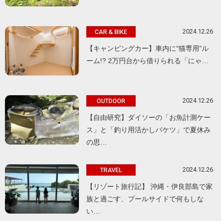
2024.12.26
CAR & BIKE
【キャンピングカー】車内に“猫専用”ル
ーム!? 2万円台から借りられる「にゃ…
2024.12.26
OUTDOOR
【自由研究】ダイソーの「お魚計測ケー
ス」と「釣り用活かしバケツ」で夏休み
の思…
2024.12.26
TRAVEL
【リゾート旅行記】 沖縄・伊良部島で家
族と過ごす、プールサイドで何もしな
い…