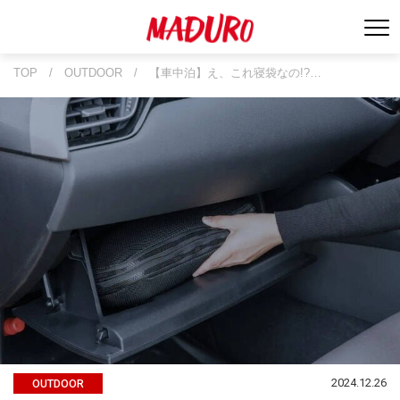
TOP
/
OUTDOOR
/
【車中泊】え、これ寝袋なの!?…
2024.12.26
OUTDOOR