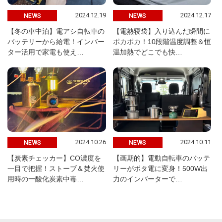
2024.12.19
2024.12.17
NEWS
NEWS
【冬の車中泊】電アシ自転車の
【電熱寝袋】入り込んだ瞬間に
バッテリーから給電！インバー
ポカポカ！10段階温度調整＆恒
ター活用で家電も使え…
温加熱でどこでも快…
2024.10.26
2024.10.11
NEWS
NEWS
【炭素チェッカー】CO濃度を
【画期的】電動自転車のバッテ
一目で把握！ストーブ＆焚火使
リーがポタ電に変身！500W出
用時の一酸化炭素中毒…
力のインバーターで…