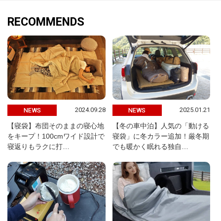
RECOMMENDS
2024.09.28
2025.01.21
NEWS
NEWS
【寝袋】布団そのままの寝心地
【冬の車中泊】人気の「動ける
をキープ！100cmワイド設計で
寝袋」に冬カラー追加！厳冬期
寝返りもラクに打…
でも暖かく眠れる独自…